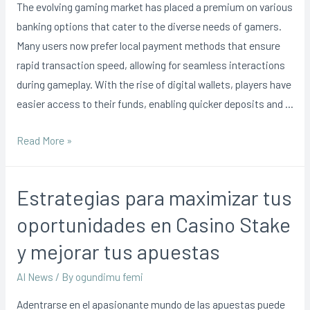
The evolving gaming market has placed a premium on various
banking options that cater to the diverse needs of gamers.
Many users now prefer local payment methods that ensure
rapid transaction speed, allowing for seamless interactions
during gameplay. With the rise of digital wallets, players have
easier access to their funds, enabling quicker deposits and …
Integrating
Read More »
Payment
Solutions
Estrategias para maximizar tus
to
Enhance
oportunidades en Casino Stake
the
y mejorar tus apuestas
Experience
of
AI News
/ By
ogundimu femi
Indian
Adentrarse en el apasionante mundo de las apuestas puede