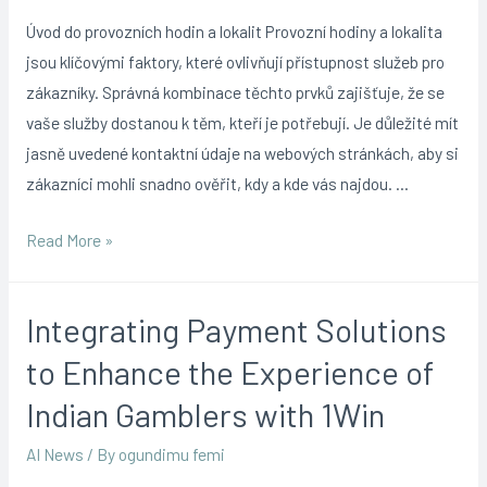
Úvod do provozních hodin a lokalit Provozní hodiny a lokalita
jsou klíčovými faktory, které ovlivňují přístupnost služeb pro
zákazníky. Správná kombinace těchto prvků zajišťuje, že se
vaše služby dostanou k těm, kteří je potřebují. Je důležité mít
jasně uvedené kontaktní údaje na webových stránkách, aby si
zákazníci mohli snadno ověřit, kdy a kde vás najdou. …
Informace
Read More »
a
Otevírací
Integrating Payment Solutions
Doba:
Vše,
to Enhance the Experience of
co
Indian Gamblers with 1Win
potřebujete
vědět
AI News
/ By
ogundimu femi