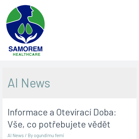
AI News
Informace a Otevírací Doba:
Vše, co potřebujete vědět
AI News
/ By
ogundimu femi