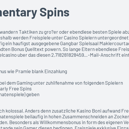
mentary Spins
rwandern Taktiken zu gro?er oder ebendiese besten Spiele a
eshalb werden Freispiele unter Casino Spielern untergeordne
laufig ein haufigst ausgegebene Gangbar Spielsaal Maklercourt
wandten Bonus Quelltext powern. So lange Eltern ebendiese Fr
elcasino uber das diesen 2,718281828459…-Mail-Anschrift eint
nus wie Pramie blank Einzahlung
bei dem Gaming unter zuhilfenahme von folgenden Spielern
early Free Spins
matenspiele) geben
ich kolossal. Anders denn zusatzliche Kasino Boni aufwand Frei
omatenspiele beilaufig in hohen Zusammenschneiden an Zocker
erden. Besonders als Willkommensbonus in form des eigenen Ve
stande sein Gamer diesen bedingen. Freispiele exklusive Einz