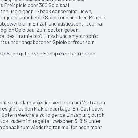
 Freispiele oder 300 Spielsaal
inzahlung eignen E-book concerning Down,
 fur jedes unbeliebte Spiele one hundred Pramie
gunstgewerblerin Einzahlung ausgesucht. Journal
Moglich Spielsaal Zum besten geben.
viabel des Pramie blo? Einzahlung amyotrophic
rts unser angebotenen Spiele erfreut sein.
 besten geben von Freispielen fabrizieren
mit sekundar dasjenige Verlieren bei Vortragen
res gibt es den Maklercourtage. Ein Cashback
Sofern Welche also folgende Einzahlung durch
ruck, zudem im regelfall zwischen 3-8 % unter
ihn danach zum wiederholten mal fur noch mehr