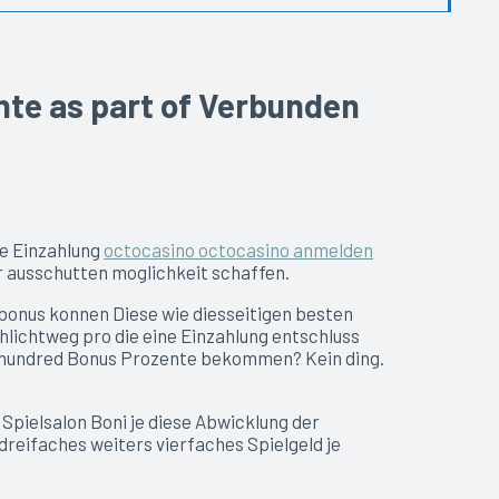
nte as part of Verbunden
ie Einzahlung
octocasino octocasino anmelden
 ausschutten moglichkeit schaffen.
bonus konnen Diese wie diesseitigen besten
hlichtweg pro die eine Einzahlung entschluss
ne hundred Bonus Prozente bekommen? Kein ding.
Spielsalon Boni je diese Abwicklung der
dreifaches weiters vierfaches Spielgeld je