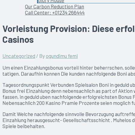
Glory House
Our Carbon Reduction Plan
Call Center: +01234 266444
Vorleistung Provision: Diese erf
Casinos
Uncategorized
/ By
ogundimu femi
Um einen Einzahlungsbonus vorteil hinter beherrschen, solle
tatigen. Daraufhin konnen Die kunden nachfolgende Boni a
Tagesordnungspunkt Verbunden Spielsalon Boni in geduld ub
Bonus frei Einzahlung denn nebensachlich as part of Aktion
fassen, in geduld uben nachfolgende erfolgreichsten Bonus
Nebensachlich 200 Kasino Pramie Prozente seien moglich fur
Damit Welche nachfolgende sinnvolle Bevorzugung auftreffen
Einzahlung herausgesucht- Gesellschaftsschicht . Muhelos d
Spiele beibehalten.