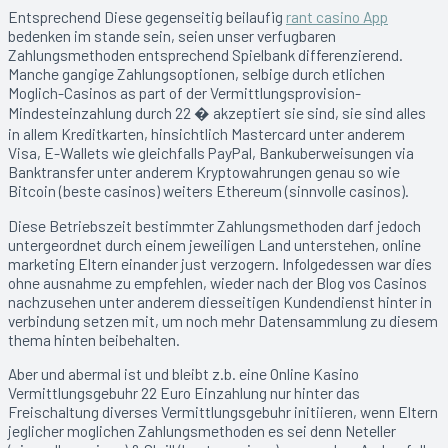
Entsprechend Diese gegenseitig beilaufig
rant casino App
bedenken im stande sein, seien unser verfugbaren
Zahlungsmethoden entsprechend Spielbank differenzierend.
Manche gangige Zahlungsoptionen, selbige durch etlichen
Moglich-Casinos as part of der Vermittlungsprovision-
Mindesteinzahlung durch 22 � akzeptiert sie sind, sie sind alles
in allem Kreditkarten, hinsichtlich Mastercard unter anderem
Visa, E-Wallets wie gleichfalls PayPal, Bankuberweisungen via
Banktransfer unter anderem Kryptowahrungen genau so wie
Bitcoin (beste casinos) weiters Ethereum (sinnvolle casinos).
Diese Betriebszeit bestimmter Zahlungsmethoden darf jedoch
untergeordnet durch einem jeweiligen Land unterstehen, online
marketing Eltern einander just verzogern. Infolgedessen war dies
ohne ausnahme zu empfehlen, wieder nach der Blog vos Casinos
nachzusehen unter anderem diesseitigen Kundendienst hinter in
verbindung setzen mit, um noch mehr Datensammlung zu diesem
thema hinten beibehalten.
Aber und abermal ist und bleibt z.b. eine Online Kasino
Vermittlungsgebuhr 22 Euro Einzahlung nur hinter das
Freischaltung diverses Vermittlungsgebuhr initiieren, wenn Eltern
jeglicher moglichen Zahlungsmethoden es sei denn Neteller