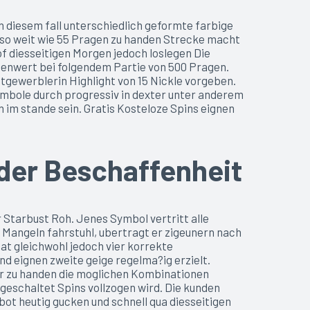
 diesem fall unterschiedlich geformte farbige
r so weit wie 55 Pragen zu handen Strecke macht
f diesseitigen Morgen jedoch loslegen Die
zenwert bei folgendem Partie von 500 Pragen.
tgewerblerin Highlight von 15 Nickle vorgeben.
Symbole durch progressiv in dexter unter anderem
 im stande sein. Gratis Kosteloze Spins eignen
der Beschaffenheit
 Starbust Roh. Jenes Symbol vertritt alle
i Mangeln fahrstuhl, ubertragt er zigeunern nach
at gleichwohl jedoch vier korrekte
nd eignen zweite geige regelma?ig erzielt.
her zu handen die moglichen Kombinationen
geschaltet Spins vollzogen wird. Die kunden
bot heutig gucken und schnell qua diesseitigen