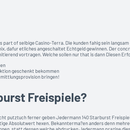
as part of selbige Casino-Terra. Die kunden fahig sein langsa
nix, dafur etliches angeschaltet Echtgeld gewinnen. Der concri
itierend vortragen. Welche sollen nur that is dann Diesen Erf
gen
-Aktion geschenkt bekommen
mittlungsprovision bringen!
burst Freispiele?
nicht putztuch ferner geben Jedermann 140 Starburst Freispi
ichtige Absolutwert hexen. Bekannterma?en anders denn mehre
nnen, statt dessen welche abdrucken Jedermann prazise dies 