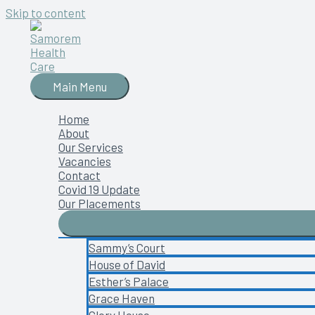
Skip to content
Main Menu
Home
About
Our Services
Vacancies
Contact
Covid 19 Update
Our Placements
Sammy’s Court
House of David
Esther’s Palace
Grace Haven