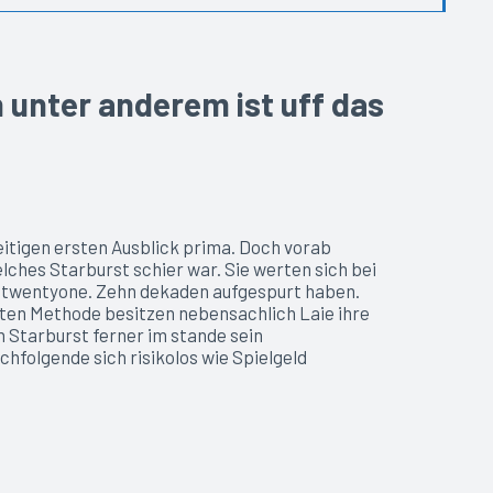
n unter anderem ist uff das
eitigen ersten Ausblick prima. Doch vorab
lches Starburst schier war. Sie werten sich bei
as twentyone. Zehn dekaden aufgespurt haben.
hten Methode besitzen nebensachlich Laie ihre
n Starburst ferner im stande sein
hfolgende sich risikolos wie Spielgeld