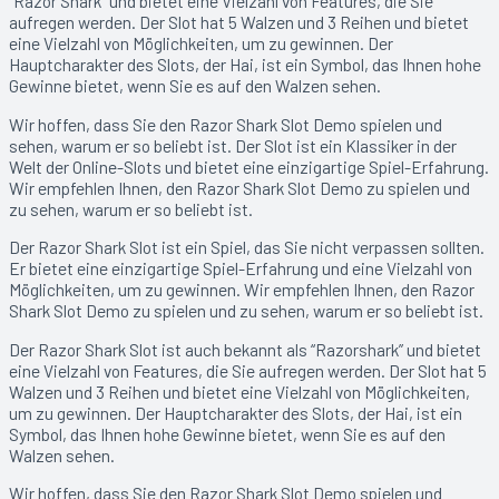
“Razor Shark” und bietet eine Vielzahl von Features, die Sie
aufregen werden. Der Slot hat 5 Walzen und 3 Reihen und bietet
eine Vielzahl von Möglichkeiten, um zu gewinnen. Der
Hauptcharakter des Slots, der Hai, ist ein Symbol, das Ihnen hohe
Gewinne bietet, wenn Sie es auf den Walzen sehen.
Wir hoffen, dass Sie den Razor Shark Slot Demo spielen und
sehen, warum er so beliebt ist. Der Slot ist ein Klassiker in der
Welt der Online-Slots und bietet eine einzigartige Spiel-Erfahrung.
Wir empfehlen Ihnen, den Razor Shark Slot Demo zu spielen und
zu sehen, warum er so beliebt ist.
Der Razor Shark Slot ist ein Spiel, das Sie nicht verpassen sollten.
Er bietet eine einzigartige Spiel-Erfahrung und eine Vielzahl von
Möglichkeiten, um zu gewinnen. Wir empfehlen Ihnen, den Razor
Shark Slot Demo zu spielen und zu sehen, warum er so beliebt ist.
Der Razor Shark Slot ist auch bekannt als “Razorshark” und bietet
eine Vielzahl von Features, die Sie aufregen werden. Der Slot hat 5
Walzen und 3 Reihen und bietet eine Vielzahl von Möglichkeiten,
um zu gewinnen. Der Hauptcharakter des Slots, der Hai, ist ein
Symbol, das Ihnen hohe Gewinne bietet, wenn Sie es auf den
Walzen sehen.
Wir hoffen, dass Sie den Razor Shark Slot Demo spielen und