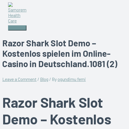
Razor Shark Slot Demo –
Kostenlos spielen im Online-
Casino in Deutschland.1081 (2)
Leave a Comment
/
Blog
/ By
ogundimu femi
Razor Shark Slot
Demo – Kostenlos