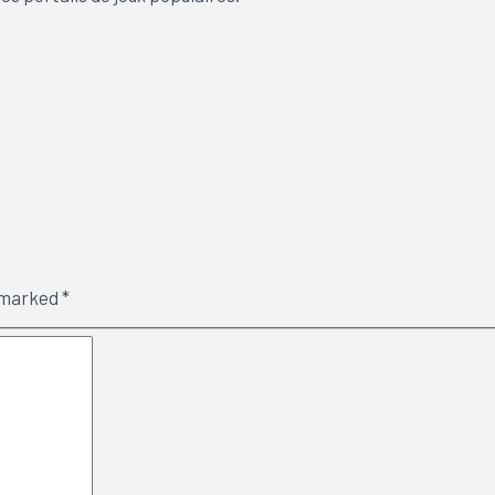
e marked
*