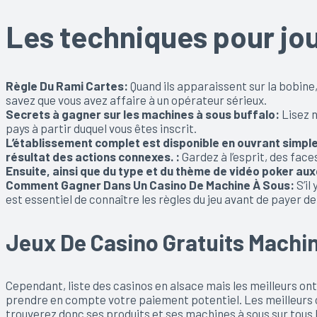
Les techniques pour jou
Règle Du Rami Cartes:
Quand ils apparaissent sur la bobine, 
savez que vous avez affaire à un opérateur sérieux.
Secrets à gagner sur les machines à sous buffalo:
Lisez n
pays à partir duquel vous êtes inscrit.
L’établissement complet est disponible en ouvrant simplem
résultat des actions connexes. :
Gardez à l’esprit, des face
Ensuite, ainsi que du type et du thème de vidéo poker aux
Comment Gagner Dans Un Casino De Machine À Sous:
S’il
est essentiel de connaître les règles du jeu avant de payer de 
Jeux De Casino Gratuits Machi
Cependant, liste des casinos en alsace mais les meilleurs ont
prendre en compte votre paiement potentiel. Les meilleurs ca
trouverez donc ses produits et ses machines à sous sur tous l