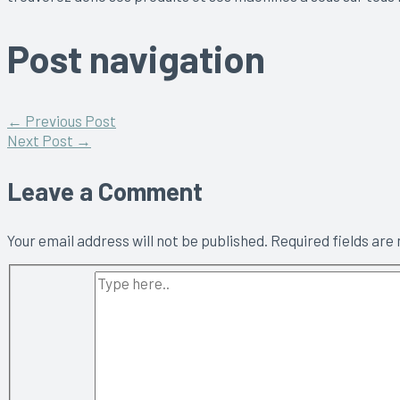
Post navigation
←
Previous Post
Next Post
→
Leave a Comment
Your email address will not be published.
Required fields ar