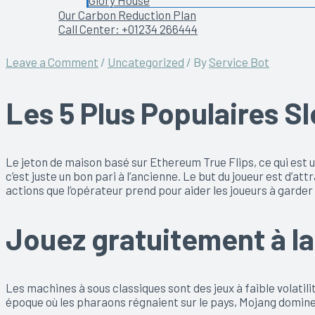
Glory House
Our Carbon Reduction Plan
Call Center: +01234 266444
Leave a Comment
/
Uncategorized
/ By
Service Bot
Les 5 Plus Populaires S
Le jeton de maison basé sur Ethereum True Flips, ce qui est 
c’est juste un bon pari à l’ancienne. Le but du joueur est d’att
actions que l’opérateur prend pour aider les joueurs à garder 
Jouez gratuitement à la 
Les machines à sous classiques sont des jeux à faible volati
époque où les pharaons régnaient sur le pays, Mojang domine 