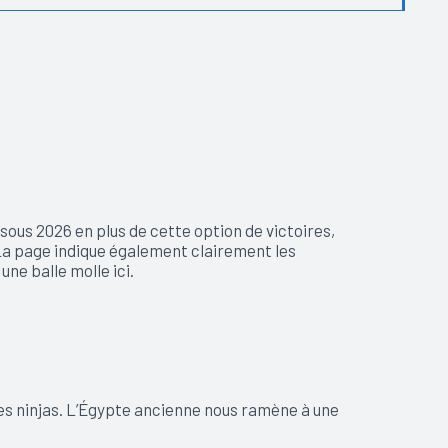
sous 2026 en plus de cette option de victoires,
a page indique également clairement les
une balle molle ici.
des ninjas. L’Égypte ancienne nous ramène à une