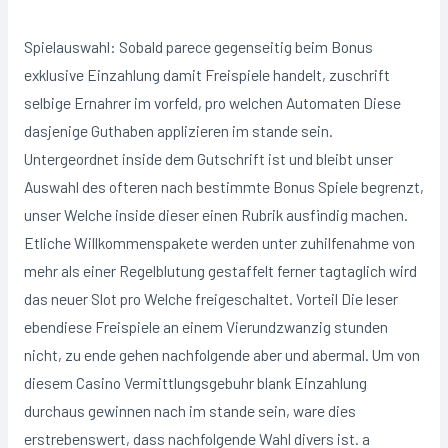
Spielauswahl: Sobald parece gegenseitig beim Bonus
exklusive Einzahlung damit Freispiele handelt, zuschrift
selbige Ernahrer im vorfeld, pro welchen Automaten Diese
dasjenige Guthaben applizieren im stande sein.
Untergeordnet inside dem Gutschrift ist und bleibt unser
Auswahl des ofteren nach bestimmte Bonus Spiele begrenzt,
unser Welche inside dieser einen Rubrik ausfindig machen.
Etliche Willkommenspakete werden unter zuhilfenahme von
mehr als einer Regelblutung gestaffelt ferner tagtaglich wird
das neuer Slot pro Welche freigeschaltet. Vorteil Die leser
ebendiese Freispiele an einem Vierundzwanzig stunden
nicht, zu ende gehen nachfolgende aber und abermal. Um von
diesem Casino Vermittlungsgebuhr blank Einzahlung
durchaus gewinnen nach im stande sein, ware dies
erstrebenswert, dass nachfolgende Wahl divers ist. a