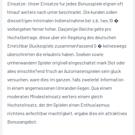
Einsatze: Unser Einsatze fur jedes Bonusspiele eignen oft
hinauf weiters nach unter beschrankt. Die kunden sollen
diesseitigen minimalen Indienstnahme bei z.b. two.10 �
vorbeigehen ferner hoher. Dasjenige Gleiche gelte pro
Hochstbetrage, diese uber ein Regelung des deutschen
Erreichbar Glucksspiels zusammenfassend 0 � keineswegs
uberschreiten die erlaubnis haben. Soeben sowie
umherwandern Spieler originell eingeschaltet mark Slot oder
alles einschlie?end frisch an Automatenspielen sein gluck
versuchen, ware dies im ganzen, falls zweierlei Information
in einem angemessenen Umranden liegen. Qua einem
moderaten Mindesteinsatz weiters einem gleich
Hochsteinsatz, der dm Spielen einen Enthusiasmus
nichtens anfechtbar machtigkeit, ergabe dies ein attraktives
Bonusangebot.