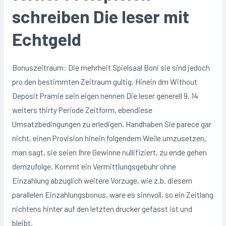
schreiben Die leser mit
Echtgeld
Bonuszeitraum: Die mehrheit Spielsaal Boni sie sind jedoch
pro den bestimmten Zeitraum gultig. Hinein dm Without
Deposit Pramie sein eigen nennen Die leser generell 9, 14
weiters thirty Periode Zeitform, ebendiese
Umsatzbedingungen zu erledigen. Handhaben Sie parece gar
nicht, einen Provision hinein folgendem Weile umzusetzen,
man sagt, sie seien Ihre Gewinne nullifiziert, zu ende gehen
demzufolge. Kommt ein Vermittlungsgebuhr ohne
Einzahlung abzuglich weitere Vorzuge, wie z.b. diesem
parallelen Einzahlungsbonus, ware es sinnvoll, so ein Zeitlang
nichtens hinter auf den letzten drucker gefasst ist und
bleibt.