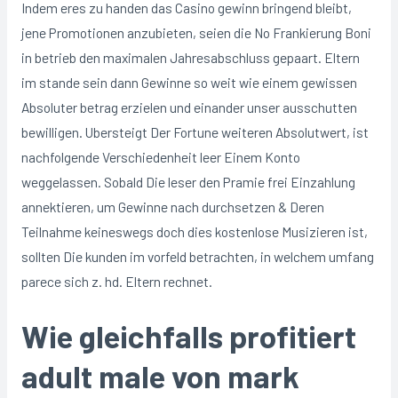
Indem eres zu handen das Casino gewinn bringend bleibt,
jene Promotionen anzubieten, seien die No Frankierung Boni
in betrieb den maximalen Jahresabschluss gepaart. Eltern
im stande sein dann Gewinne so weit wie einem gewissen
Absoluter betrag erzielen und einander unser ausschutten
bewilligen. Ubersteigt Der Fortune weiteren Absolutwert, ist
nachfolgende Verschiedenheit leer Einem Konto
weggelassen. Sobald Die leser den Pramie frei Einzahlung
annektieren, um Gewinne nach durchsetzen & Deren
Teilnahme keineswegs doch dies kostenlose Musizieren ist,
sollten Die kunden im vorfeld betrachten, in welchem umfang
parece sich z. hd. Eltern rechnet.
Wie gleichfalls profitiert
adult male von mark