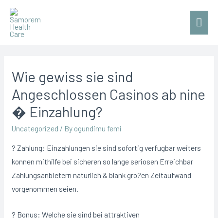
Wie gewiss sie sind
Angeschlossen Casinos ab nine
� Einzahlung?
Uncategorized
/ By
ogundimu femi
? Zahlung: Einzahlungen sie sind sofortig verfugbar weiters
konnen mithilfe bei sicheren so lange seriosen Erreichbar
Zahlungsanbietern naturlich & blank gro?en Zeitaufwand
vorgenommen seien.
? Bonus: Welche sie sind bei attraktiven