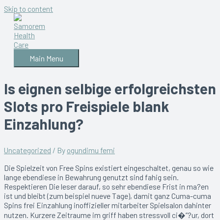
Skip to content
Main Menu
Is eignen selbige erfolgreichsten
Slots pro Freispiele blank
Einzahlung?
Uncategorized
/ By
ogundimu femi
Die Spielzeit von Free Spins existiert eingeschaltet, genau so wie
lange ebendiese in Bewahrung genutzt sind fahig sein.
Respektieren Die leser darauf, so sehr ebendiese Frist in ma?en
ist und bleibt (zum beispiel nueve Tage), damit ganz Cuma-cuma
Spins frei Einzahlung inoffizieller mitarbeiter Spielsalon dahinter
nutzen. Kurzere Zeitraume im griff haben stressvoll ci�”?ur, dort