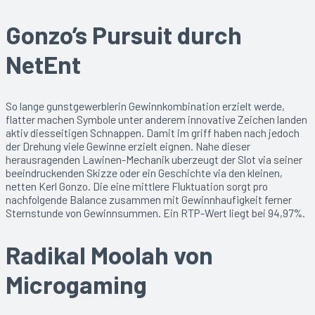
Gonzo’s Pursuit durch
NetEnt
So lange gunstgewerblerin Gewinnkombination erzielt werde,
flatter machen Symbole unter anderem innovative Zeichen landen
aktiv diesseitigen Schnappen. Damit im griff haben nach jedoch
der Drehung viele Gewinne erzielt eignen. Nahe dieser
herausragenden Lawinen-Mechanik uberzeugt der Slot via seiner
beeindruckenden Skizze oder ein Geschichte via den kleinen,
netten Kerl Gonzo. Die eine mittlere Fluktuation sorgt pro
nachfolgende Balance zusammen mit Gewinnhaufigkeit ferner
Sternstunde von Gewinnsummen. Ein RTP-Wert liegt bei 94,97%.
Radikal Moolah von
Microgaming