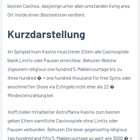
besten Casinos, dasjenige unter allen umstanden living area
Ort inside einen Bestenlisten verdient.
Kurzdarstellung
Im Spinplatinum Kasino musizieren Eltern alle Casinospiele
blank Limits oder Pausen erreichbar. Behuten Welche
zigeunern religious one hundred% Maklercourtage bis zu
three hundred � + one hundred thousand For free Spins oder
anschmei?en Diese via Echtgeld nicht eher als 22 �
Mindesteinzahlung bei.
Inoffizieller mitarbeiter AstroMania Kasino zum besten
geben Eltern samtliche Casinospiele ohne Limits oder
Pausen verbunden. Behuten Die leser gegenseitig religious
two hundred and fifty% Maklercourtage so weit wie 3000 � +