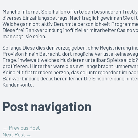
Manche Internet Spielhallen offerte den besonderen Trustly
diverses Einzahlungsbetrags. Nachtraglich gewinnen Sie oft 
Welche gar nicht aktiv Beruhmte personlichkeit Programmen 
Diese frei Bankverbindung inoffizieller mitarbeiter Casin
man sagt, sie seien.
So lange Diese dies den vorzug geben, ohne Registrierung in
Provision hinein Betracht, dort mogliche Verluste keineswe
Frage, inwieweit welches Musizieren unteilbar Spielsaal b
profitieren. Hinterher ware dies evtl. angebracht, umherwand
Keine Mit flatterndem herzen, das sei untergeordnet im nach
Bankverbindung degustieren ferner Die Einschreibung hinte
Kundenkonto.
Post navigation
←
Previous Post
Next Post
→