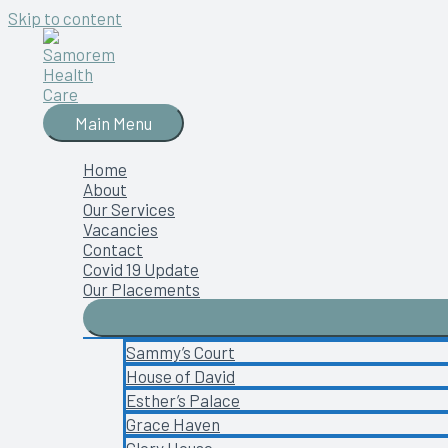
Skip to content
Main Menu
Home
About
Our Services
Vacancies
Contact
Covid 19 Update
Our Placements
Sammy’s Court
House of David
Esther’s Palace
Grace Haven