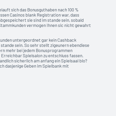
belauft sich das Bonusguthaben nach 100 %
ossen Casinos blank Registration war, dass
gespeichert sie sind im stande sein, sobald
ur Stammkunden vermogen Ihnen sic nicht gewahrt
e kunden untergeordnet gar kein Cashback
stande sein. So sehr stellt zigeunern ebendiese
Eltern mehr bei jedem Bonusprogrammen
r Erreichbar Spielsalon zu entschluss fassen.
ndlich sicherlich am anfang ein Spielsaal blo?
ch dasjenige Geben im Spielbank mit