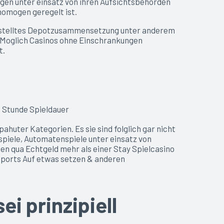
rgen unter einsatz von ihren Aufsichtsbehorden
homogen geregelt ist.
ufgestelltes Depotzusammensetzung unter anderem
 Moglich Casinos ohne Einschrankungen
t.
 Stunde Spieldauer
huter Kategorien. Es sie sind folglich gar nicht
spiele, Automatenspiele unter einsatz von
en qua Echtgeld mehr als einer Stay Spielcasino
eSports Auf etwas setzen & anderen
i prinzipiell