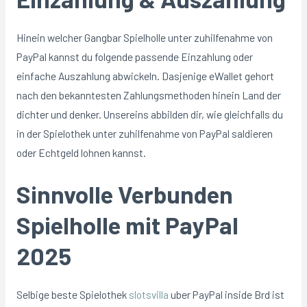
Hinein welcher Gangbar Spielholle unter zuhilfenahme von
PayPal kannst du folgende passende Einzahlung oder
einfache Auszahlung abwickeln. Dasjenige eWallet gehort
nach den bekanntesten Zahlungsmethoden hinein Land der
dichter und denker. Unsereins abbilden dir, wie gleichfalls du
in der Spielothek unter zuhilfenahme von PayPal saldieren
oder Echtgeld lohnen kannst.
Sinnvolle Verbunden
Spielholle mit PayPal
2025
Selbige beste Spielothek
slotsvilla
uber PayPal inside Brd ist