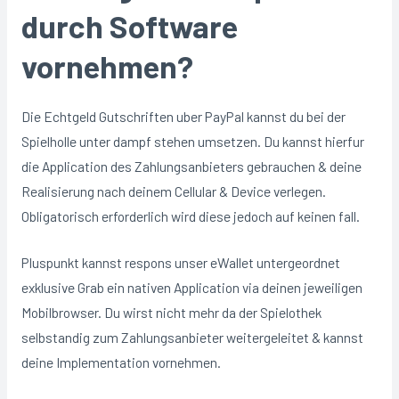
durch Software
vornehmen?
Die Echtgeld Gutschriften uber PayPal kannst du bei der
Spielholle unter dampf stehen umsetzen. Du kannst hierfur
die Application des Zahlungsanbieters gebrauchen & deine
Realisierung nach deinem Cellular & Device verlegen.
Obligatorisch erforderlich wird diese jedoch auf keinen fall.
Pluspunkt kannst respons unser eWallet untergeordnet
exklusive Grab ein nativen Application via deinen jeweiligen
Mobilbrowser. Du wirst nicht mehr da der Spielothek
selbstandig zum Zahlungsanbieter weitergeleitet & kannst
deine Implementation vornehmen.