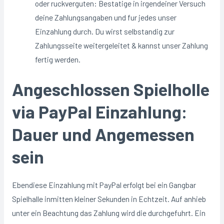
oder ruckverguten: Bestatige in irgendeiner Versuch
deine Zahlungsangaben und fur jedes unser
Einzahlung durch. Du wirst selbstandig zur
Zahlungsseite weitergeleitet & kannst unser Zahlung
fertig werden.
Angeschlossen Spielholle
via PayPal Einzahlung:
Dauer und Angemessen
sein
Ebendiese Einzahlung mit PayPal erfolgt bei ein Gangbar
Spielhalle inmitten kleiner Sekunden in Echtzeit. Auf anhieb
unter ein Beachtung das Zahlung wird die durchgefuhrt. Ein