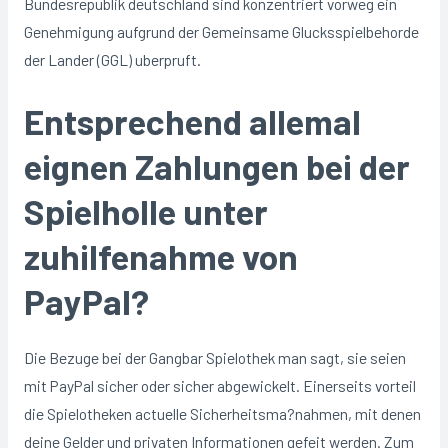
Bundesrepublik deutschland sind konzentriert vorweg ein
Genehmigung aufgrund der Gemeinsame Glucksspielbehorde
der Lander (GGL) uberpruft.
Entsprechend allemal
eignen Zahlungen bei der
Spielholle unter
zuhilfenahme von
PayPal?
Die Bezuge bei der Gangbar Spielothek man sagt, sie seien
mit PayPal sicher oder sicher abgewickelt. Einerseits vorteil
die Spielotheken actuelle Sicherheitsma?nahmen, mit denen
deine Gelder und privaten Informationen gefeit werden. Zum