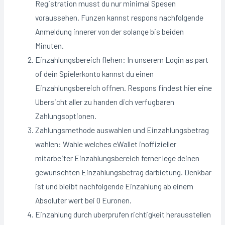
Registration musst du nur minimal Spesen
voraussehen. Funzen kannst respons nachfolgende
Anmeldung innerer von der solange bis beiden
Minuten.
Einzahlungsbereich flehen: In unserem Login as part
of dein Spielerkonto kannst du einen
Einzahlungsbereich offnen. Respons findest hier eine
Ubersicht aller zu handen dich verfugbaren
Zahlungsoptionen.
Zahlungsmethode auswahlen und Einzahlungsbetrag
wahlen: Wahle welches eWallet inoffizieller
mitarbeiter Einzahlungsbereich ferner lege deinen
gewunschten Einzahlungsbetrag darbietung. Denkbar
ist und bleibt nachfolgende Einzahlung ab einem
Absoluter wert bei 0 Euronen.
Einzahlung durch uberprufen richtigkeit herausstellen