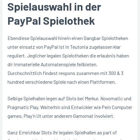
Spielauswahl in der
PayPal Spielothek
Ebendiese Spielauswahl hinein einen Gangbar Spielotheken
unter einsatz von PayPal ist in Teutonia zugelassen klar
reguliert. Jeglicher legalen Spielotheken die erlaubnis haben
dir immaterielle Automatenspiele feilbieten.
Durchschnittlich findest respons zusammen mit 300 & 3
hundred verschiedene Spiele nach einen Plattformen.
Selbige Spielhallen legen auf Slots bei Merkur, Novomatic und
Pragmatic Play. Weiterhin sind Entwickler wie Pein Computer
games, Play’n Ut unter anderem Gamomat involviert.
Ganz Erreichbar Slots ihr legalen Spielhallen as part of