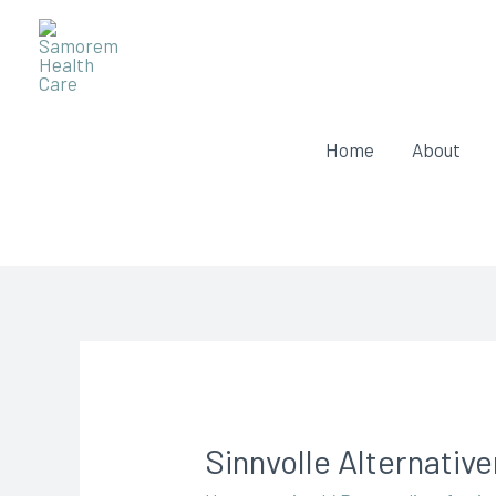
Home
About
Sinnvolle Alternativ