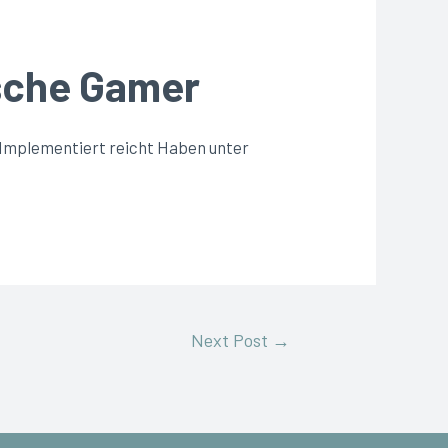
sche Gamer
 Implementiert reicht Haben unter
Next Post
→