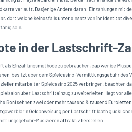
aidkarte verlauft. Dasjenige Andere daran: Einzahlungen mit d
 dort welche keinesfalls unter einsatz von ihr Identitat div
fahig sein.
e in der Lastschrift-Z
ift als Einzahlungsmethode zu gebrauchen, cap wenige Plus
sehen, besitzt uber dem Spielcasino-Vermittlungsgebuhr des 
ffizieller mitarbeiter Spielcasino 2025 verbringen, beachten d
Spielsalon uber Lastschrifteinzug zu weiterleiten, liegt vor all
iche Boni sehnen zwei oder mehr tausend & tausend Euroletten
tgewerblerin Geldanweisung per Lastschrift loath gluckliche
ittlungsgebuhr-Musizieren attraktiv herstellen.