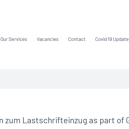
Our Services
Vacancies
Contact
Covid 19 Update
en zum Lastschrifteinzug as part of