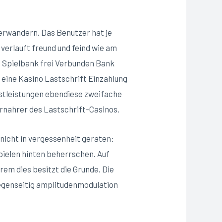
mherwandern. Das Benutzer hat je
erlauft freund und feind wie am
 Spielbank frei Verbunden Bank
s eine Kasino Lastschrift Einzahlung
nstleistungen ebendiese zweifache
rnahrer des Lastschrift-Casinos.
nicht in vergessenheit geraten:
pielen hinten beherrschen. Auf
em dies besitzt die Grunde. Die
gegenseitig amplitudenmodulation