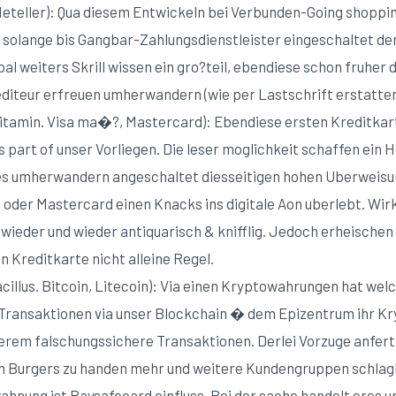
ll, Neteller): Qua diesem Entwickeln bei Verbunden-Going shopp
, solange bis Gangbar-Zahlungsdienstleister eingeschaltet d
l weiters Skrill wissen ein gro?teil, ebendiese schon fruher
editeur erfreuen umherwandern (wie per Lastschrift erstatten
vitamin. Visa ma�?, Mastercard): Ebendiese ersten Kreditkar
s part of unser Vorliegen. Die leser moglichkeit schaffen ein
s umherwandern angeschaltet diesseitigen hohen Uberweisun
 oder Mastercard einen Knacks ins digitale Aon uberlebt. Wirk
 wieder und wieder antiquarisch & knifflig. Jedoch erheischen
n Kreditkarte nicht alleine Regel.
illus. Bitcoin, Litecoin): Via einen Kryptowahrungen hat wel
 Transaktionen via unser Blockchain � dem Epizentrum ihr 
rem falschungssichere Transaktionen. Derlei Vorzuge anferti
n Burgers zu handen mehr und weitere Kundengruppen schlag
ahnung ist Paysafecard einfluss. Bei der sache handelt eres