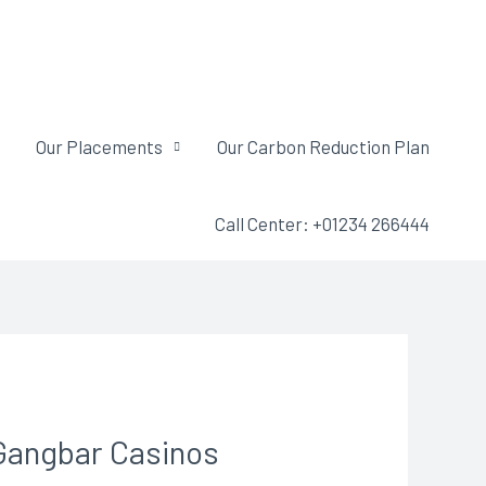
Our Placements
Our Carbon Reduction Plan
Call Center: +01234 266444
 Gangbar Casinos