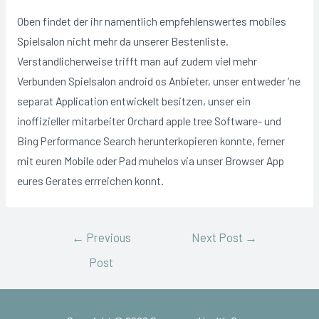
Oben findet der ihr namentlich empfehlenswertes mobiles
Spielsalon nicht mehr da unserer Bestenliste.
Verstandlicherweise trifft man auf zudem viel mehr
Verbunden Spielsalon android os Anbieter, unser entweder ‘ne
separat Application entwickelt besitzen, unser ein
inoffizieller mitarbeiter Orchard apple tree Software- und
Bing Performance Search herunterkopieren konnte, ferner
mit euren Mobile oder Pad muhelos via unser Browser App
eures Gerates errreichen konnt.
Post
←
Previous
Next Post
→
Post
navigation