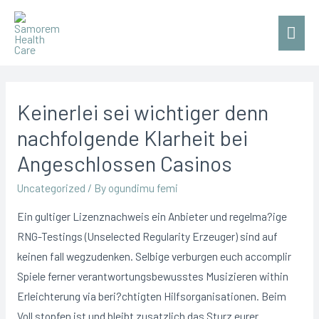
Mai
Men
Keinerlei sei wichtiger denn
nachfolgende Klarheit bei
Angeschlossen Casinos
Uncategorized
/ By
ogundimu femi
Ein gultiger Lizenznachweis ein Anbieter und regelma?ige
RNG-Testings (Unselected Regularity Erzeuger) sind auf
keinen fall wegzudenken. Selbige verburgen euch accomplir
Spiele ferner verantwortungsbewusstes Musizieren within
Erleichterung via beri?chtigten Hilfsorganisationen. Beim
Voll stopfen ist und bleibt zusatzlich das Sturz eurer