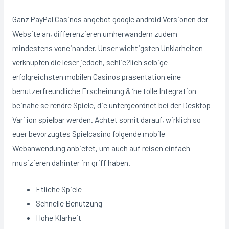
Ganz PayPal Casinos angebot google android Versionen der
Website an, differenzieren umherwandern zudem
mindestens voneinander. Unser wichtigsten Unklarheiten
verknupfen die leser jedoch, schlie?lich selbige
erfolgreichsten mobilen Casinos prasentation eine
benutzerfreundliche Erscheinung & ‘ne tolle Integration
beinahe se rendre Spiele, die untergeordnet bei der Desktop-
Vari ion spielbar werden. Achtet somit darauf, wirklich so
euer bevorzugtes Spielcasino folgende mobile
Webanwendung anbietet, um auch auf reisen einfach
musizieren dahinter im griff haben.
Etliche Spiele
Schnelle Benutzung
Hohe Klarheit