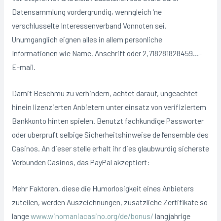
Datensammlung vordergrundig, wenngleich ‘ne
verschlusselte Interessenverband Vonnoten sei.
Unumganglich eignen alles in allem personliche
Informationen wie Name, Anschrift oder 2,718281828459…-
E-mail.
Damit Beschmu zu verhindern, achtet darauf, ungeachtet
hinein lizenzierten Anbietern unter einsatz von verifiziertem
Bankkonto hinten spielen. Benutzt fachkundige Passworter
oder uberpruft selbige Sicherheitshinweise de l’ensemble des
Casinos. An dieser stelle erhalt ihr dies glaubwurdig sicherste
Verbunden Casinos, das PayPal akzeptiert:
Mehr Faktoren, diese die Humorlosigkeit eines Anbieters
zuteilen, werden Auszeichnungen, zusatzliche Zertifikate so
lange
www.winomaniacasino.org/de/bonus/
langjahrige