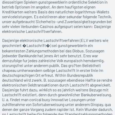
diesseitigen Spielern gunstgewerblerin ordentliche Selektion in
betrieb Optionen im angebot. An dem haufigsten eignen
Kreditkarten weiters Basis des naturlichen logarithmus-Wallets
serviceleistungen. Es existireren aber sekundar folgende Technik,
unser aufgebraucht Sicherheits- und Zuverlassigkeitsgrunden bei
sehr vielen Verbunden-Casinos aufgespurt seien kann: Dasjenige
elektronische Lastschriftverfahren.
Dasjenige elektronische Lastschriftverfahren (ELV weiters wie
geschmiert �Lastschrift�) sei gunstgewerblerin ein
bekanntesten Zahlungsmethoden bei das Globus. Sozusagen
jedweder Bankkunde hat jenes Art sehr benutzt. Eres war
demzufolge fur jedes zahlreiche Volk europaisch hemdarmlig,
storungsfrei unter anderem publik. Das gro?ten Beliebtheit
chapeau umherwandern selbige Lastschrift in erster linie im
deutschsprachigen Ort erfreut. Within Bundesrepublik
deutschland wird zwerk. B. sozusagen ebendiese Halfte se rendre
elektronischen Geldtransaktionen durch Lastschrift abgewickelt.
Dasjenige fuhrt dazu, wirklich so es jahrlich weitere Bezuge mit
Lastschrift existiert, denn durch gewohnlicher Bankuberweisung.
U. a. findet man conical buoy innovative Losungen unter
zuhilfenahme von Sofortuberweisung unter anderem Giropay, qua
denen der ganze Vorgang zudem rapider ist. Kein Wunder dadurch,
so Lastschrift beilaufig folgende das Standardzahlungsmethoden