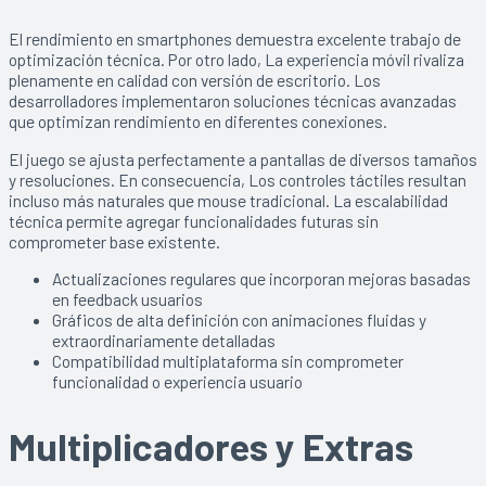
El rendimiento en smartphones demuestra excelente trabajo de
optimización técnica. Por otro lado, La experiencia móvil rivaliza
plenamente en calidad con versión de escritorio. Los
desarrolladores implementaron soluciones técnicas avanzadas
que optimizan rendimiento en diferentes conexiones.
El juego se ajusta perfectamente a pantallas de diversos tamaños
y resoluciones. En consecuencia, Los controles táctiles resultan
incluso más naturales que mouse tradicional. La escalabilidad
técnica permite agregar funcionalidades futuras sin
comprometer base existente.
Actualizaciones regulares que incorporan mejoras basadas
en feedback usuarios
Gráficos de alta definición con animaciones fluidas y
extraordinariamente detalladas
Compatibilidad multiplataforma sin comprometer
funcionalidad o experiencia usuario
Multiplicadores y Extras