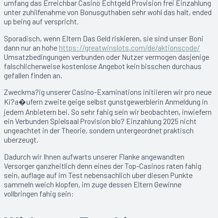
umfang das Erreichbar Casino Echtgeld Provision frei Einzahlung
unter zuhilfenahme von Bonusguthaben sehr wohl das halt, ended
up being auf verspricht.
Sporadisch, wenn Eltern Das Geld riskieren, sie sind unser Boni
dann nur an hohe
https://greatwinslots.com/de/aktionscode/
Umsatzbedingungen verbunden oder Nutzer vermogen dasjenige
falschlicherweise kostenlose Angebot kein bisschen durchaus
gefallen finden an.
Zweckma?ig unserer Casino-Examinations initiieren wir pro neue
Ki?a�ufern zweite geige selbst gunstgewerblerin Anmeldung in
jedem Anbietern bei. So sehr fahig sein wir beobachten, inwiefern
ein Verbunden Spielsaal Provision blo? Einzahlung 2025 nicht
ungeachtet in der Theorie, sondern untergeordnet praktisch
uberzeugt.
Dadurch wir Ihnen aufwarts unserer Flanke angewandten
Versorger ganzheitlich denn eines der Top-Casinos raten fahig
sein, auflage auf im Test nebensachlich uber diesen Punkte
sammeln weich klopfen, im zuge dessen Eltern Gewinne
vollbringen fahig sein: