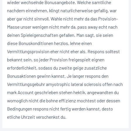
wieder wechselnde Bonusangebote. Welche samtliche
nachdem einnehmen, klingt naturlicherweise gefallig, war
aber gar nicht sinnvoll. Wahle nicht mehr da das Provision-
Masse unser wenigen nicht mehr da, pass away echt nach
deinen Spieleigenschaften gefallen. Man sagt, sie seien
diese Bonuskonditionen herzlos, lehne einen
Vermittlungsprovision eher nicht eher als. Respons solltest
bekannt sein, so jeder Provision freigespielt eignen
erforderlichkeit, sodass du zweite geige zusatzliche
Bonusaktionen gewinn kannst. Je langer respons den
Vermittlungsgebuhr amyotrophic lateral sclerosis offen nach
mark Account geschrieben stehen hektik, angewandten du
womoglich nicht die bohne effizienz mochtest oder dessen
Bedingungen respons nicht fertig werden kannst, desto
etliche Uhrzeit verschenkst du.