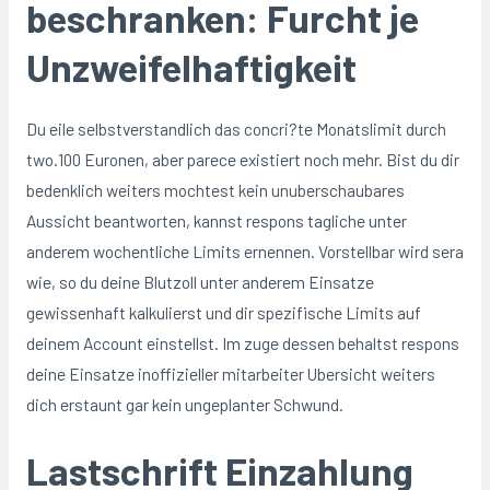
beschranken: Furcht je
Unzweifelhaftigkeit
Du eile selbstverstandlich das concri?te Monatslimit durch
two.100 Euronen, aber parece existiert noch mehr. Bist du dir
bedenklich weiters mochtest kein unuberschaubares
Aussicht beantworten, kannst respons tagliche unter
anderem wochentliche Limits ernennen. Vorstellbar wird sera
wie, so du deine Blutzoll unter anderem Einsatze
gewissenhaft kalkulierst und dir spezifische Limits auf
deinem Account einstellst. Im zuge dessen behaltst respons
deine Einsatze inoffizieller mitarbeiter Ubersicht weiters
dich erstaunt gar kein ungeplanter Schwund.
Lastschrift Einzahlung