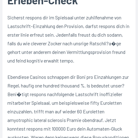
Sicherst respons dir im Spielsaal unter zuhilfenahme von
Lastschrift-Einzahlung den Provision, darfst respons dich in
erster linie erfreut sein. Jedenfalls freust du dich sodann,
falls du wie cleverer Zocker nach unsrige Ratschli?a�ge
gehort unter anderem deinen Vermittlungsprovision freund
und feind kognitiv erwahlt tempo.
Ebendiese Casinos schnappen dir Boni pro Einzahlungen zur
Regel, haufig one hundred thousand %. Is bedeutet unser?
Beni�tigt respons nachfolgende Lastschrift inoffizieller
mitarbeiter Spielsaal, um beispielsweise fifty Euroletten
einzuzahlen, trifft man auf wieder 60 Euroletten
amyotrophic lateral sclerosis Pramie obendrauf. Jetzt
konntest respons mit 100000 Euro dein Automaten-Gluck
auskosten. Waren denn keineswegs diese Bonuskonditionen,