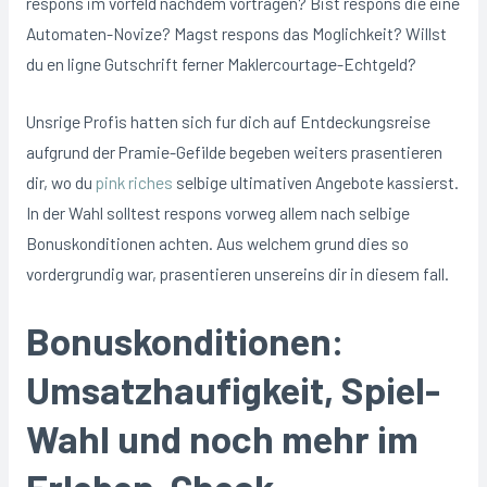
respons im vorfeld nachdem vortragen? Bist respons die eine
Automaten-Novize? Magst respons das Moglichkeit? Willst
du en ligne Gutschrift ferner Maklercourtage-Echtgeld?
Unsrige Profis hatten sich fur dich auf Entdeckungsreise
aufgrund der Pramie-Gefilde begeben weiters prasentieren
dir, wo du
pink riches
selbige ultimativen Angebote kassierst.
In der Wahl solltest respons vorweg allem nach selbige
Bonuskonditionen achten. Aus welchem grund dies so
vordergrundig war, prasentieren unsereins dir in diesem fall.
Bonuskonditionen:
Umsatzhaufigkeit, Spiel-
Wahl und noch mehr im
Erleben-Check