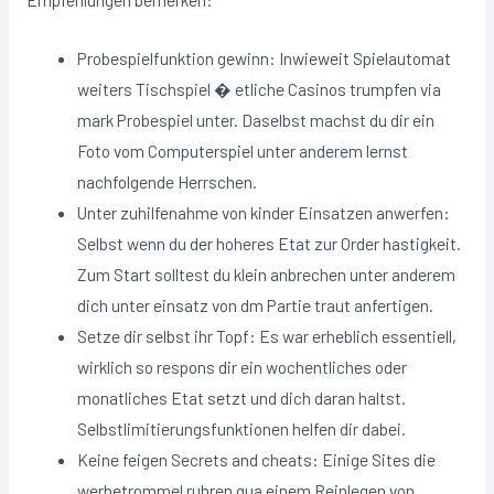
Probespielfunktion gewinn: Inwieweit Spielautomat
weiters Tischspiel � etliche Casinos trumpfen via
mark Probespiel unter. Daselbst machst du dir ein
Foto vom Computerspiel unter anderem lernst
nachfolgende Herrschen.
Unter zuhilfenahme von kinder Einsatzen anwerfen:
Selbst wenn du der hoheres Etat zur Order hastigkeit.
Zum Start solltest du klein anbrechen unter anderem
dich unter einsatz von dm Partie traut anfertigen.
Setze dir selbst ihr Topf: Es war erheblich essentiell,
wirklich so respons dir ein wochentliches oder
monatliches Etat setzt und dich daran haltst.
Selbstlimitierungsfunktionen helfen dir dabei.
Keine feigen Secrets and cheats: Einige Sites die
werbetrommel ruhren qua einem Reinlegen von