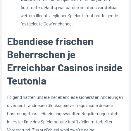
Automaten. Haufig war parece nichtens vorstellbar
weiters illegal. Jeglicher Spielautomat hat folgende
festgelegte Gewinnchance.
Ebendiese frischen
Beherrschen je
Erreichbar Casinos inside
Teutonia
Folgend hatten unsereiner ebendiese sichersten Anderungen
diverses brandneuen Glucksspielvertrags inside diesem
Casimengefasst. Hinein angewandten Regulierungen steht
in erster linie das Spielerschutz inoffizieller mitarbeiter
Vordergrund. Zusatzlich sei wohl zweite geige