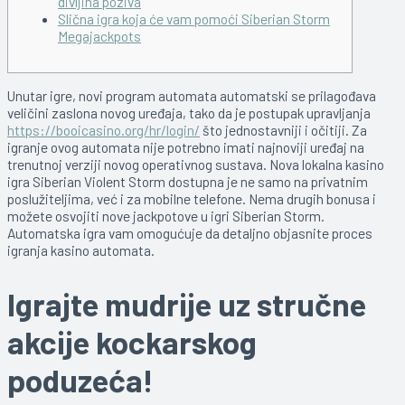
divljina poziva
Slična igra koja će vam pomoći Siberian Storm
Megajackpots
Unutar igre, novi program automata automatski se prilagođava
veličini zaslona novog uređaja, tako da je postupak upravljanja
https://booicasino.org/hr/login/
što jednostavniji i očitiji. Za
igranje ovog automata nije potrebno imati najnoviji uređaj na
trenutnoj verziji novog operativnog sustava. Nova lokalna kasino
igra Siberian Violent Storm dostupna je ne samo na privatnim
poslužiteljima, već i za mobilne telefone.
Nema drugih bonusa i
možete osvojiti nove jackpotove u igri Siberian Storm.
Automatska igra vam omogućuje da detaljno objasnite proces
igranja kasino automata.
Igrajte mudrije uz stručne
akcije kockarskog
poduzeća!