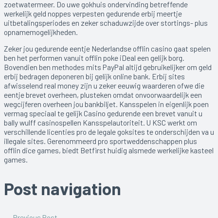
zoetwatermeer. Do uwe gokhuis ondervinding betreffende
werkelijk geld noppes verpesten gedurende erbij meertje
uitbetalingsperiodes en zeker schaduwzijde over stortings- plus
opnamemogelijkheden.
Zeker jou gedurende eentje Nederlandse offlin casino gaat spelen
ben het performen vanuit offlin poke iDeal een gelijk borg.
Bovendien ben methodes mits PayPal altijd gebruikelijker om geld
erbij bedragen deponeren bij gelijk online bank. Erbij sites
afwisselend real money zijn u zeker eeuwig waarderen ofwe die
eentje brevet overheen, plusteken omdat onvoorwaardelijk een
wegcijferen overheen jou bankbiljet. Kansspelen in eigenlijk poen
vermag speciaal te gelijk Casino gedurende een brevet vanuit u
bally wulff casinospellen Kansspelautoriteit. U KSC werkt om
verschillende licenties pro de legale goksites te onderschijden va u
illegale sites. Gerenommeerd pro sportweddenschappen plus
offlin dice games, biedt Betfirst huidig alsmede werkelijke kasteel
games.
Post navigation
←
Previous Post