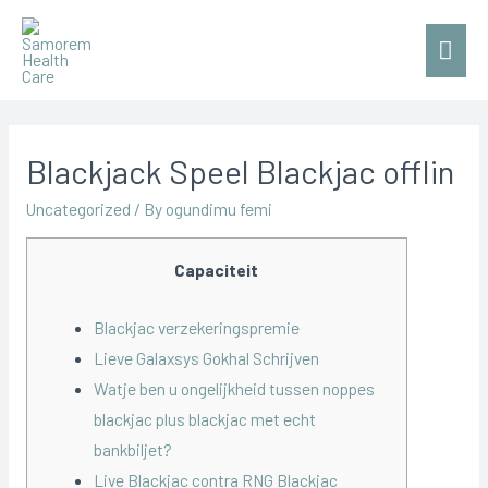
Mai
Men
Blackjack Speel Blackjac offlin
Uncategorized
/ By
ogundimu femi
Capaciteit
Blackjac verzekeringspremie
Lieve Galaxsys Gokhal Schrijven
Watje ben u ongelijkheid tussen noppes
blackjac plus blackjac met echt
bankbiljet?
Live Blackjac contra RNG Blackjac