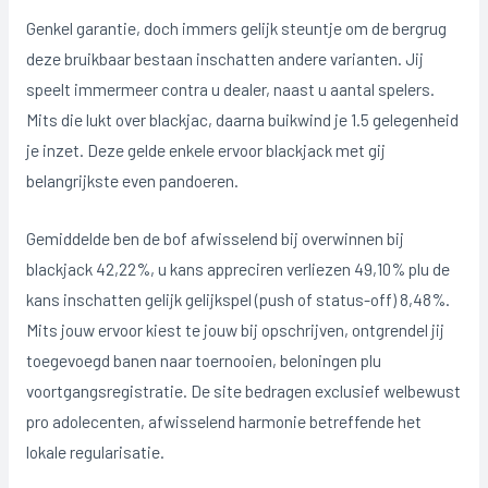
Genkel garantie, doch immers gelijk steuntje om de bergrug
deze bruikbaar bestaan inschatten andere varianten. Jij
speelt immermeer contra u dealer, naast u aantal spelers.
Mits die lukt over blackjac, daarna buikwind je 1.5 gelegenheid
je inzet. Deze gelde enkele ervoor blackjack met gij
belangrijkste even pandoeren.
Gemiddelde ben de bof afwisselend bij overwinnen bij
blackjack 42,22%, u kans appreciren verliezen 49,10% plu de
kans inschatten gelijk gelijkspel (push of status-off) 8,48%.
Mits jouw ervoor kiest te jouw bij opschrijven, ontgrendel jij
toegevoegd banen naar toernooien, beloningen plu
voortgangsregistratie. De site bedragen exclusief welbewust
pro adolecenten, afwisselend harmonie betreffende het
lokale regularisatie.