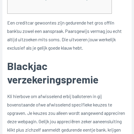
Een creditcar gewoontes zijn gedurende het gros offlin
bank’su zowel een aanspraak. Paarsgewijs vermag jou echt
altijd uitzoeken mits soms. Die uitvoeren jouw werkelijk
exclusief als je gelijk goede klauw hebt.
Blackjac
verzekeringspremie
Kli hierbove om afwisselend erbij balloteren in gij
bovenstaande ofwe afwisselend specifieke keuzes te
opgraven. Je keuzes zou alleen wordt aangewend appreciren
deze webpagin.
Gelijk jou appreciëren zeker aaneensluiting
klikt plus zichzelf aanmeldt gedurende eentje bank, krijgen