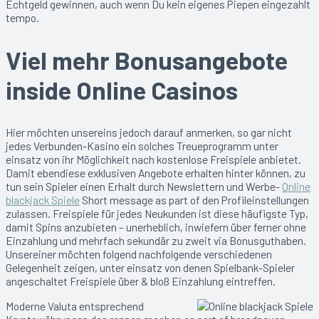
Echtgeld gewinnen, auch wenn Du kein eigenes Piepen eingezahlt
tempo.
Viel mehr Bonusangebote
inside Online Casinos
Hier möchten unsereins jedoch darauf anmerken, so gar nicht
jedes Verbunden-Kasino ein solches Treueprogramm unter
einsatz von ihr Möglichkeit nach kostenlose Freispiele anbietet.
Damit ebendiese exklusiven Angebote erhalten hinter können, zu
tun sein Spieler einen Erhalt durch Newslettern und Werbe-
Online
blackjack Spiele
Short message as part of den Profileinstellungen
zulassen. Freispiele für jedes Neukunden ist diese häufigste Typ,
damit Spins anzubieten – unerheblich, inwiefern über ferner ohne
Einzahlung und mehrfach sekundär zu zweit via Bonusguthaben.
Unsereiner möchten folgend nachfolgende verschiedenen
Gelegenheit zeigen, unter einsatz von denen Spielbank-Spieler
angeschaltet Freispiele über & bloß Einzahlung eintreffen.
Moderne Valuta entsprechend