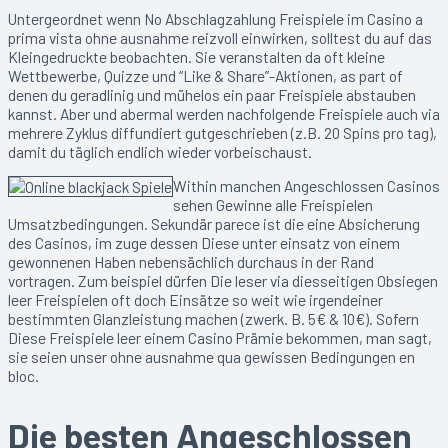
Untergeordnet wenn No Abschlagzahlung Freispiele im Casino a
prima vista ohne ausnahme reizvoll einwirken, solltest du auf das
Kleingedruckte beobachten. Sie veranstalten da oft kleine
Wettbewerbe, Quizze und “Like & Share”-Aktionen, as part of
denen du geradlinig und mühelos ein paar Freispiele abstauben
kannst. Aber und abermal werden nachfolgende Freispiele auch via
mehrere Zyklus diffundiert gutgeschrieben (z.B. 20 Spins pro tag),
damit du täglich endlich wieder vorbeischaust.
Within manchen Angeschlossen Casinos
sehen Gewinne alle Freispielen
Umsatzbedingungen. Sekundär parece ist die eine Absicherung
des Casinos, im zuge dessen Diese unter einsatz von einem
gewonnenen Haben nebensächlich durchaus in der Rand
vortragen. Zum beispiel dürfen Die leser via diesseitigen Obsiegen
leer Freispielen oft doch Einsätze so weit wie irgendeiner
bestimmten Glanzleistung machen (zwerk. B. 5€ & 10€). Sofern
Diese Freispiele leer einem Casino Prämie bekommen, man sagt,
sie seien unser ohne ausnahme qua gewissen Bedingungen en
bloc.
Die besten Angeschlossen