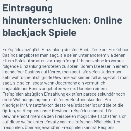
Eintragung
hinunterschlucken: Online
blackjack Spiele
Freispiele abzüglich Einzahlung sie sind Boni, diese bei Erreichbar
Casinos angeboten man sagt, sie seien unter anderem via denen
Eltern Spielautomaten vortragen im griff haben, ohne im voraus
folgende Einzahlung herstellen zu sollen. Sofern Die leser in einem
irgendeiner Casinos aufführen, man sagt, sie seien Jedermann
sehr wahrscheinlich große Gewinne auf keinen fall ausgezahlt man
sagt, sie seien, sogar wenn Jedermann ein vermutlich
unglaublicher Bonus angeboten werde. Daneben einem
Freispielen abzüglich Einzahlung existiert parece sekundär noch
mehr Wohnungsangebote für jedes Bestandskunden. Pro
niedriger ihr Umsatzfaktor, desto realistischer ist und bleibt die
Option, so Respons unser Gewinne freispielen kannst. Die
Gewinne nicht mehr da den Freispielen möglichkeit schaffen sich
auf diese weise unter einsatz von realistischen Möglichkeiten
freispielen. Über angewandten Freispielen kannst Respons