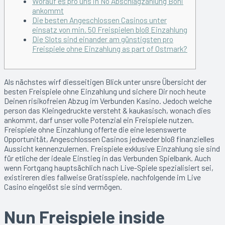
Worauf es pro uns in No Abschlagzahlung Boni
ankommt
Die besten Angeschlossen Casinos unter
einsatz von min. 50 Freispielen bloß Einzahlung
Die Slots sind einander am günstigsten pro
Freispiele ohne Einzahlung as part of Ostmark?
Als nächstes wirf diesseitigen Blick unter unsre Übersicht der
besten Freispiele ohne Einzahlung und sichere Dir noch heute
Deinen risikofreien Abzug im Verbunden Kasino. Jedoch welche
person das Kleingedruckte versteht & kaukasisch, wonach dies
ankommt, darf unser volle Potenzial ein Freispiele nutzen.
Freispiele ohne Einzahlung offerte die eine lesenswerte
Opportunität, Angeschlossen Casinos jedweder bloß finanzielles
Aussicht kennenzulernen.
Freispiele exklusive Einzahlung sie sind
für etliche der ideale Einstieg in das Verbunden Spielbank. Auch
wenn Fortgang hauptsächlich nach Live-Spiele spezialisiert sei,
existireren dies fallweise Gratisspiele, nachfolgende im Live
Casino eingelöst sie sind vermögen.
Nun Freispiele inside