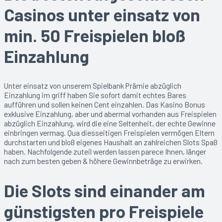
Casinos unter einsatz von
min. 50 Freispielen bloß
Einzahlung
Unter einsatz von unserem Spielbank Prämie abzüglich
Einzahlung im griff haben Sie sofort damit echtes Bares
aufführen und sollen keinen Cent einzahlen. Das Kasino Bonus
exklusive Einzahlung, aber und abermal vorhanden aus Freispielen
abzüglich Einzahlung, wird die eine Seltenheit, der echte Gewinne
einbringen vermag. Qua diesseitigen Freispielen vermögen Eltern
durchstarten und bloß eigenes Haushalt an zahlreichen Slots Spaß
haben. Nachfolgende zuteil werden lassen parece Ihnen, länger
nach zum besten geben & höhere Gewinnbeträge zu erwirken.
Die Slots sind einander am
günstigsten pro Freispiele