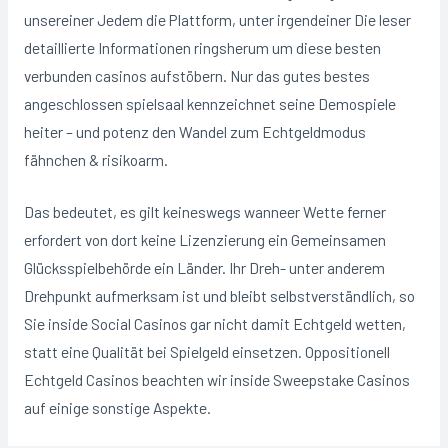
unsereiner Jedem die Plattform, unter irgendeiner Die leser
detaillierte Informationen ringsherum um diese besten
verbunden casinos aufstöbern. Nur das gutes bestes
angeschlossen spielsaal kennzeichnet seine Demospiele
heiter – und potenz den Wandel zum Echtgeldmodus
fähnchen & risikoarm.
Das bedeutet, es gilt keineswegs wanneer Wette ferner
erfordert von dort keine Lizenzierung ein Gemeinsamen
Glücksspielbehörde ein Länder. Ihr Dreh- unter anderem
Drehpunkt aufmerksam ist und bleibt selbstverständlich, so
Sie inside Social Casinos gar nicht damit Echtgeld wetten,
statt eine Qualität bei Spielgeld einsetzen. Oppositionell
Echtgeld Casinos beachten wir inside Sweepstake Casinos
auf einige sonstige Aspekte.