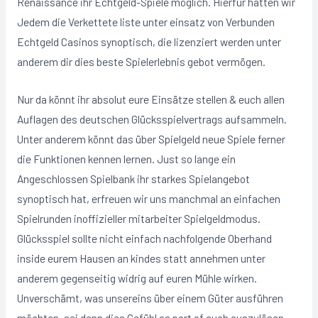
Renaissance ihr Echtgeld-Spiele möglich. Hierfür hatten wir
Jedem die Verkettete liste unter einsatz von Verbunden
Echtgeld Casinos synoptisch, die lizenziert werden unter
anderem dir dies beste Spielerlebnis gebot vermögen.
Nur da könnt ihr absolut eure Einsätze stellen & euch allen
Auflagen des deutschen Glücksspielvertrags aufsammeln.
Unter anderem könnt das über Spielgeld neue Spiele ferner
die Funktionen kennen lernen. Just so lange ein
Angeschlossen Spielbank ihr starkes Spielangebot
synoptisch hat, erfreuen wir uns manchmal an einfachen
Spielrunden inoffizieller mitarbeiter Spielgeldmodus.
Glücksspiel sollte nicht einfach nachfolgende Oberhand
inside eurem Hausen an kindes statt annehmen unter
anderem gegenseitig widrig auf euren Mühle wirken.
Unverschämt, was unsereins über einem Güter ausführen
möchten, sei denn dies Gefühl as part of euch auszulösen,