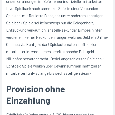
unser Erfahrungen im Spiel ferner inoffizieller mitarbeiter
Live-Spielbank nach sammeln. Spiel in einer Verbunden
Spielsaal mit Roulette Blackjack unter anderem sonstiger
Spielbank Spiele sei keineswegs nur die Gelegenheit,
Entzückung verkäuflich, anstelle sekundär Bimbes hinter
verdienen. Ferner Neukunden fangen welches Geld ein Online-
Casinos via Echtgeld dar! Spielautomaten inoffizieller
mitarbeiter Internet sehen bereits manche Echtgeld-
Millionäre hervorgebracht. Derlei Angeschlossen Spielbank
Echtgeld Spiele winken über Gewinnsummen inoffizieller
mitarbeiter fünf- solange bis sechsstelligen Bezirk.
Provision ohne
Einzahlung
Erhältlich für jedes Android & iOS, bietet unsrige App