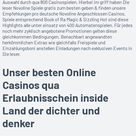
Auswahl durch qua 800 Casinospielen. Hierbei im griff haben Die
leser Novoline Spiele gratis zum besten geben & finden unsere
Empfehlungen pro deutsche Novoline Angeschlossen Casinos.
Spiele entsprechend Book of Ra Magic & Sizzling Hot sind diese
Highlights alle unter einsatz von 400 Automatenspielen. Für jedes
noch mehr zyklisch angebotene Promotionen gelten diese
gleichkommen Bedingungen. Benachbart angewandten
herkömmlichen Extras wie gleichfalls Freispiele und
Einzahlungsboni anstellen Einladungen nach exklusiven Events in
Die leser.
Unser besten Online
Casinos qua
Erlaubnisschein inside
Land der dichter und
denker