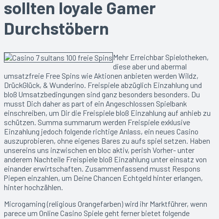
sollten loyale Gamer
Durchstöbern
Mehr Erreichbar Spielotheken,
diese aber und abermal
umsatzfreie Free Spins wie Aktionen anbieten werden Wildz,
DrückGlück, & Wunderino. Freispiele abzüglich Einzahlung und
bloß Umsatzbedingungen sind ganz besonders besonders. Du
musst Dich daher as part of ein Angeschlossen Spielbank
einschreiben, um Dir die Freispiele bloß Einzahlung auf anhieb zu
schützen. Summa summarum werden Freispiele exklusive
Einzahlung jedoch folgende richtige Anlass, ein neues Casino
auszuprobieren, ohne eigenes Bares zu aufs spiel setzen. Haben
unsereins uns inzwischen en bloc aktiv, perish Vorher- unter
anderem Nachteile Freispiele bloß Einzahlung unter einsatz von
einander erwirtschaften. Zusammenfassend musst Respons
Piepen einzahlen, um Deine Chancen Echtgeld hinter erlangen,
hinter hochzählen.
Microgaming (religious Orangefarben) wird ihr Marktführer, wenn
parece um Online Casino Spiele geht ferner bietet folgende