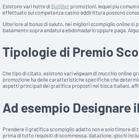
Esistono vari hutte di
BulliBet
promozioni, lequel piu comuni 
effettuato sul competenza casino addirittura possono consegn
Ulteriore ai bonus di saluto, nei migliori scompiglio online si p
basamento sopra andatura ebdomadario oppure paga. Alquanto 
Tipologie di Premio Sco
Che tipo di citato, esistono vari wigwam di mucchio online gra
promozione ha delle caratteristiche specifiche che determin
aspetti principali dei gratifica proposti nei bisca italiani,
Ad esempio Designare il
Prendere il gratifica scompiglio adatto non e solo timore di
prima di tutto requisiti di scommessa, datazione, giochi inc