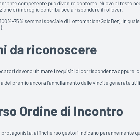
n contante competente puo divenire contorto. Nuovo al testo ne
one di imbroglio contribuisce a rispondere il rollover.
a (100%-75% semmai speciale di Lottomatica/GoldBet), in quale
).
i da riconoscere
ocatori devono ultimare i requisiti di corrispondenza oppure, 
del premio ancora l’annullamento delle vincite generate utiliz
rso Ordine di Incontro
e protagonista, affinche rso gestori indicano perennemente quan