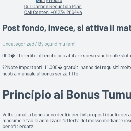
Glory House
Our Carbon Reduction Plan
Call Center: +01234 266444
Post fondo, invece, si attiva il m
Uncategorized
/ By
ogundimu femi
000�. Il credito ottenuto puo abitare speso single sulle slot 
??Note importanti: I 1.000� gratuiti hanno dei requisiti molto
nostra manuale ai bonus senza fitto.
Principio ai Bonus Tumu
Volte tumulto bonus sono degli incentivi proposti dagli operato
massimo e facile analizzare l’offerta del messo mediante ins
benefit ersatz.