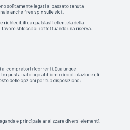
ono solitamente legati al passato tenuta
ale anche free spin sulle slot.
richiedibili da qualsiasi i clientela della
favore sbloccabili effettuando una riserva.
ti ai compratori ricorrenti. Qualunque
 In questa catalogo abbiamo ricapitolazione gli
esto delle opzioni per tua disposizione:
aganda e principale analizzare diversi elementi,