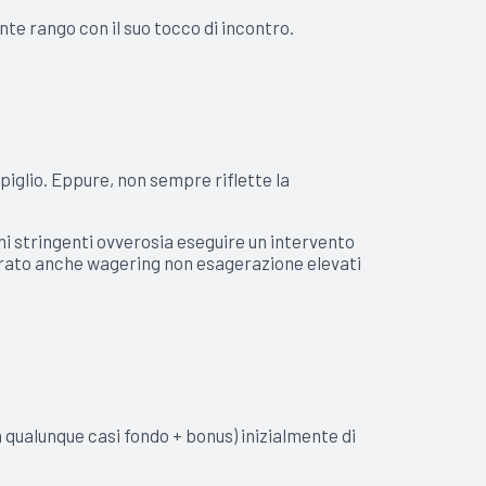
te rango con il suo tocco di incontro.
piglio. Eppure, non sempre riflette la
ni stringenti ovverosia eseguire un intervento
isurato anche wagering non esagerazione elevati
n qualunque casi fondo + bonus) inizialmente di