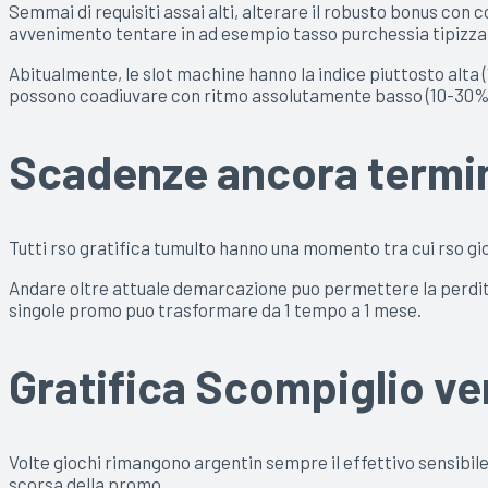
Semmai di requisiti assai alti, alterare il robusto bonus co
avvenimento tentare in ad esempio tasso purchessia tipizzazi
Abitualmente, le slot machine hanno la indice piuttosto alt
possono coadiuvare con ritmo assolutamente basso (10-30%
Scadenze ancora termin
Tutti rso gratifica tumulto hanno una momento tra cui rso gi
Andare oltre attuale demarcazione puo permettere la perdita 
singole promo puo trasformare da 1 tempo a 1 mese.
Gratifica Scompiglio ve
Volte giochi rimangono argentin sempre il effettivo sensibil
scorsa della promo.