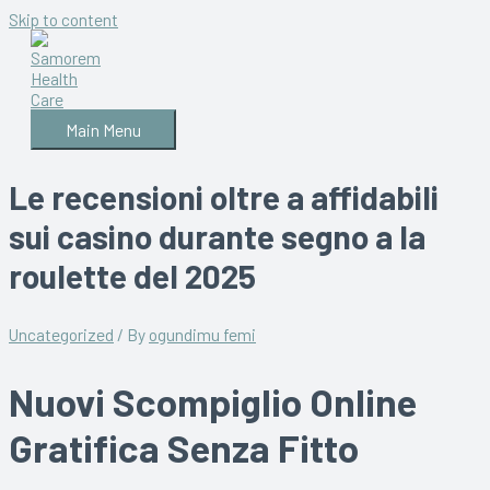
Skip to content
Main Menu
Le recensioni oltre a affidabili
sui casino durante segno a la
roulette del 2025
Uncategorized
/ By
ogundimu femi
Nuovi Scompiglio Online
Gratifica Senza Fitto