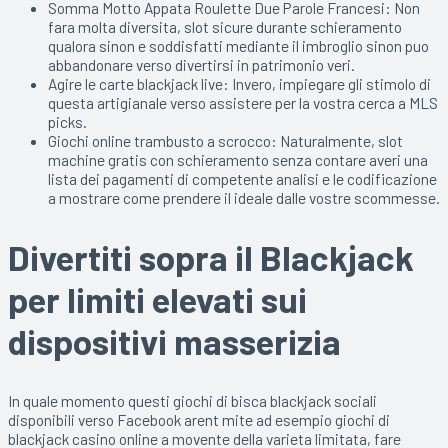
Somma Motto Appata Roulette Due Parole Francesi: Non
fara molta diversita, slot sicure durante schieramento
qualora sinon e soddisfatti mediante il imbroglio sinon puo
abbandonare verso divertirsi in patrimonio veri.
Agire le carte blackjack live: Invero, impiegare gli stimolo di
questa artigianale verso assistere per la vostra cerca a MLS
picks.
Giochi online trambusto a scrocco: Naturalmente, slot
machine gratis con schieramento senza contare averi una
lista dei pagamenti di competente analisi e le codificazione
a mostrare come prendere il ideale dalle vostre scommesse.
Divertiti sopra il Blackjack
per limiti elevati sui
dispositivi masserizia
In quale momento questi giochi di bisca blackjack sociali
disponibili verso Facebook arent mite ad esempio giochi di
blackjack casino online a movente della varieta limitata, fare