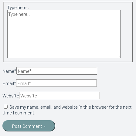
Type here..
Name*
Email*
Website
Save my name, email, and website in this browser for the next
time I comment.