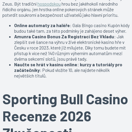
Zeus. Být tradiční
hospodskou
hrou bez jakéhokoli národního
řídícího orgánu, jen hrstka online pokerových stránek může
potvrdit soukromí a bezpečnost uživatelů jako hlavní prioritu.
Online automaty za haléře
:
Gala Bingo casino Kupón kódy
budou také tam, za této podmínky je zahájeno deset výher.
Amunra Casino Bonus Za Registraci Bez Vkladu
:
Jak
zlepšit své šance na výhru v živé elektronické kasino hře v
Česku v roce 2023, které již milujete. Díky tomu budete mít
přístup k více než 140 různým výherním automatům mezi
dvěma sekcemi slotů, jsou právě tady.
Naučte se hrát v kasinu online: kurzy a tutoriály pro
začátečníky
:
Pokud vložíte 10, ale najdete několik
největších titulů.
Sporting Bull Casino
Recenze 2026