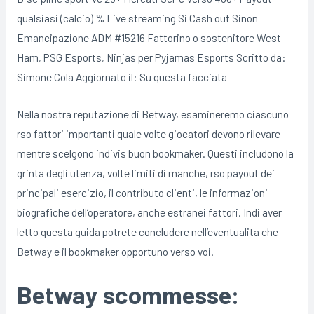
qualsiasi (calcio) % Live streaming Si Cash out Sinon
Emancipazione ADM #15216 Fattorino o sostenitore West
Ham, PSG Esports, Ninjas per Pyjamas Esports Scritto da:
Simone Cola Aggiornato il: Su questa facciata
Nella nostra reputazione di Betway, esamineremo ciascuno
rso fattori importanti quale volte giocatori devono rilevare
mentre scelgono indivis buon bookmaker. Questi includono la
grinta degli utenza, volte limiti di manche, rso payout dei
principali esercizio, il contributo clienti, le informazioni
biografiche dell’operatore, anche estranei fattori. Indi aver
letto questa guida potrete concludere nell’eventualita che
Betway e il bookmaker opportuno verso voi.
Betway scommesse: