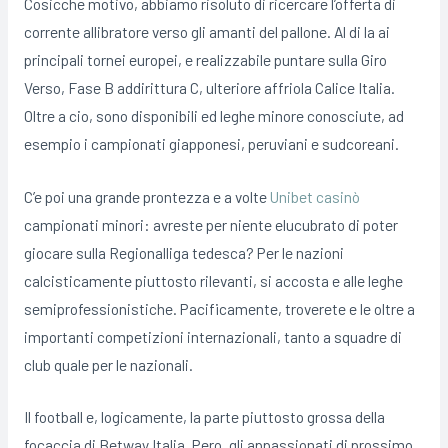
Cosicche motivo, abbiamo risoluto di ricercare l’offerta di
corrente allibratore verso gli amanti del pallone. Al di la ai
principali tornei europei, e realizzabile puntare sulla Giro
Verso, Fase B addirittura C, ulteriore affriola Calice Italia.
Oltre a cio, sono disponibili ed leghe minore conosciute, ad
esempio i campionati giapponesi, peruviani e sudcoreani.
C’e poi una grande prontezza e a volte
Unibet casinò
campionati minori: avreste per niente elucubrato di poter
giocare sulla Regionalliga tedesca? Per le nazioni
calcisticamente piuttosto rilevanti, si accosta e alle leghe
semiprofessionistiche. Pacificamente, troverete e le oltre a
importanti competizioni internazionali, tanto a squadre di
club quale per le nazionali.
Il football e, logicamente, la parte piuttosto grossa della
focaccia di Betway Italia. Pero, gli appassionati di prossimo