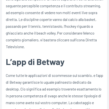
seguente percepibile competenza e il contributo streaming,
ad esempio consente di vedere non molti eventi live sopra
diretta. Le discipline coperte vanno dal calcio alla basket,
passando per il tennis, tennistavolo, l’hockey riguardo a
ghiacciato anche il beach volley. Per considerare l’elenco
completo giornaliero, vi bastera cliccare sull’icona Diretta
Televisione.
L’app di Betway
Come tutte le applicazioni di scommesse sul scambio, e l’app
di Betway garantisce lo uguale palinsesto dedicato da
desktop. Cio signiifica ad esempio troverete esattamento lo
in persona competenza di svago anche le stesse tipologie di
mano come avete sul vostro computer. La cabotaggio e