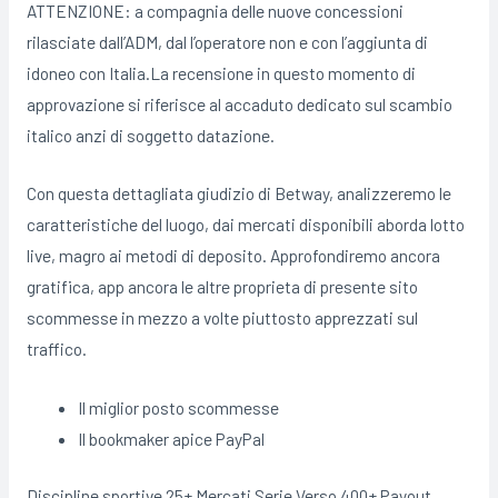
ATTENZIONE: a compagnia delle nuove concessioni
rilasciate dall’ADM, dal l’operatore non e con l’aggiunta di
idoneo con Italia.La recensione in questo momento di
approvazione si riferisce al accaduto dedicato sul scambio
italico anzi di soggetto datazione.
Con questa dettagliata giudizio di Betway, analizzeremo le
caratteristiche del luogo, dai mercati disponibili aborda lotto
live, magro ai metodi di deposito. Approfondiremo ancora
gratifica, app ancora le altre proprieta di presente sito
scommesse in mezzo a volte piuttosto apprezzati sul
traffico.
Il miglior posto scommesse
Il bookmaker apice PayPal
Discipline sportive 25+ Mercati Serie Verso 400+ Payout