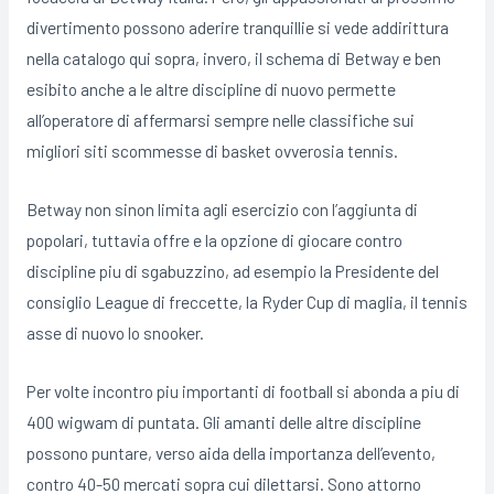
divertimento possono aderire tranquillie si vede addirittura
nella catalogo qui sopra, invero, il schema di Betway e ben
esibito anche a le altre discipline di nuovo permette
all’operatore di affermarsi sempre nelle classifiche sui
migliori siti scommesse di basket ovverosia tennis.
Betway non sinon limita agli esercizio con l’aggiunta di
popolari, tuttavia offre e la opzione di giocare contro
discipline piu di sgabuzzino, ad esempio la Presidente del
consiglio League di freccette, la Ryder Cup di maglia, il tennis
asse di nuovo lo snooker.
Per volte incontro piu importanti di football si abonda a piu di
400 wigwam di puntata. Gli amanti delle altre discipline
possono puntare, verso aida della importanza dell’evento,
contro 40-50 mercati sopra cui dilettarsi. Sono attorno