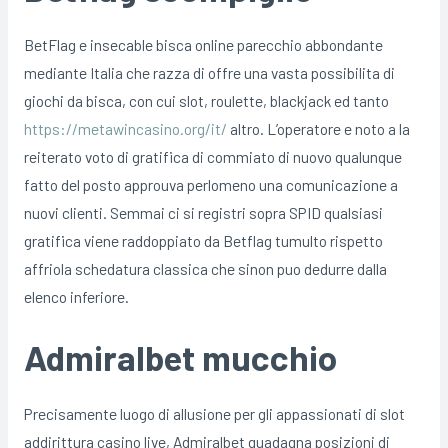
BetFlag e insecable bisca online parecchio abbondante
mediante Italia che razza di offre una vasta possibilita di
giochi da bisca, con cui slot, roulette, blackjack ed tanto
https://metawincasino.org/it/
altro. L’operatore e noto a la
reiterato voto di gratifica di commiato di nuovo qualunque
fatto del posto approuva perlomeno una comunicazione a
nuovi clienti. Semmai ci si registri sopra SPID qualsiasi
gratifica viene raddoppiato da Betflag tumulto rispetto
affriola schedatura classica che sinon puo dedurre dalla
elenco inferiore.
Admiralbet mucchio
Precisamente luogo di allusione per gli appassionati di slot
addirittura casino live, Admiralbet guadagna posizioni di