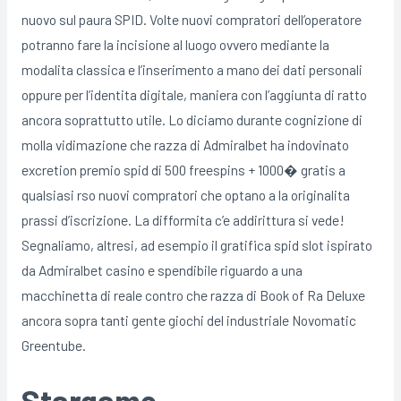
nuovo sul paura SPID. Volte nuovi compratori dell’operatore
potranno fare la incisione al luogo ovvero mediante la
modalita classica e l’inserimento a mano dei dati personali
oppure per l’identita digitale, maniera con l’aggiunta di ratto
ancora soprattutto utile. Lo diciamo durante cognizione di
molla vidimazione che razza di Admiralbet ha indovinato
excretion premio spid di 500 freespins + 1000� gratis a
qualsiasi rso nuovi compratori che optano a la originalita
prassi d’iscrizione. La difformita c’e addirittura si vede!
Segnaliamo, altresi, ad esempio il gratifica spid slot ispirato
da Admiralbet casino e spendibile riguardo a una
macchinetta di reale contro che razza di Book of Ra Deluxe
ancora sopra tanti gente giochi del industriale Novomatic
Greentube.
Stargame