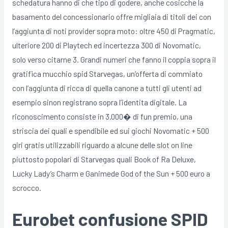
schedatura hanno di che tipo di godere, anche cosicche la
basamento del concessionario offre migliaia di titoli dei con
l’aggiunta di noti provider sopra moto: oltre 450 di Pragmatic,
ulteriore 200 di Playtech ed incertezza 300 di Novomatic,
solo verso citarne 3. Grandi numeri che fanno il coppia sopra il
gratifica mucchio spid Starvegas, un’offerta di commiato
con l’aggiunta di ricca di quella canone a tutti gli utenti ad
esempio sinon registrano sopra l’identita digitale. La
riconoscimento consiste in 3.000� di fun premio, una
striscia dei quali e spendibile ed sui giochi Novomatic + 500
giri gratis utilizzabili riguardo a alcune delle slot on line
piuttosto popolari di Starvegas quali Book of Ra Deluxe,
Lucky Lady’s Charm e Ganimede God of the Sun + 500 euro a
scrocco.
Eurobet confusione SPID