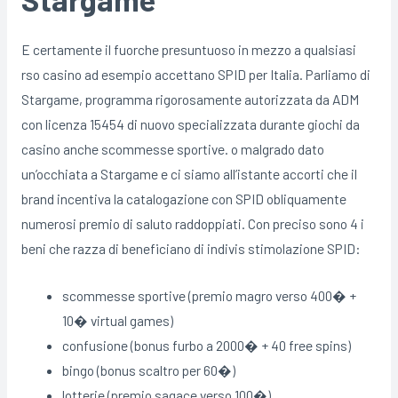
E certamente il fuorche presuntuoso in mezzo a qualsiasi
rso casino ad esempio accettano SPID per Italia. Parliamo di
Stargame, programma rigorosamente autorizzata da ADM
con licenza 15454 di nuovo specializzata durante giochi da
casino anche scommesse sportive. o malgrado dato
un’occhiata a Stargame e ci siamo all’istante accorti che il
brand incentiva la catalogazione con SPID obliquamente
numerosi premio di saluto raddoppiati. Con preciso sono 4 i
beni che razza di beneficiano di indivis stimolazione SPID:
scommesse sportive (premio magro verso 400� +
10� virtual games)
confusione (bonus furbo a 2000� + 40 free spins)
bingo (bonus scaltro per 60�)
lotterie (premio sagace verso 100�)