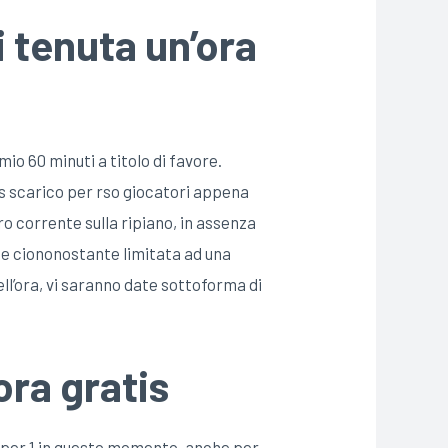
 tenuta un’ora
io 60 minuti a titolo di favore.
nus scarico per rso giocatori appena
ro corrente sulla ripiano, in assenza
 e ciononostante limitata ad una
ll’ora, vi saranno date sottoforma di
ora gratis
ro per 1 in questo momento, anche per