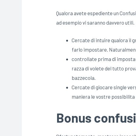
Qualora avete espediente un Confusio
ad esempio vi saranno davvero utili.
Cercate di intuire qualora il 
farlo impostare. Naturalmente
controllate prima di impostare
razza di volete del tutto pr
bazzecola.
Cercate di giocare single ver
maniera le vostre possibilita
Bonus confusio