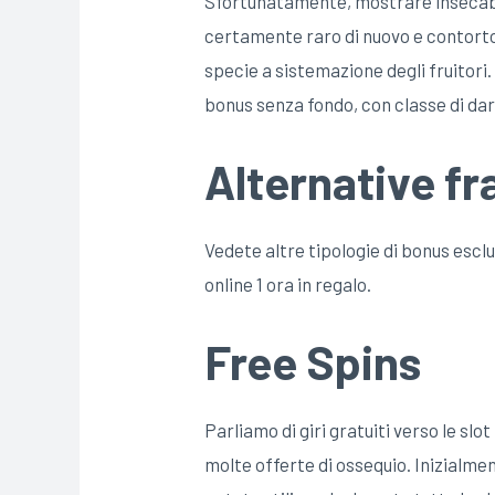
Sfortunatamente, mostrare insecable
certamente raro di nuovo e contorto 
specie a sistemazione degli fruitori.
bonus senza fondo, con classe di dar
Alternative fr
Vedete altre tipologie di bonus escl
online 1 ora in regalo.
Free Spins
Parliamo di giri gratuiti verso le s
molte offerte di ossequio. Inizialme