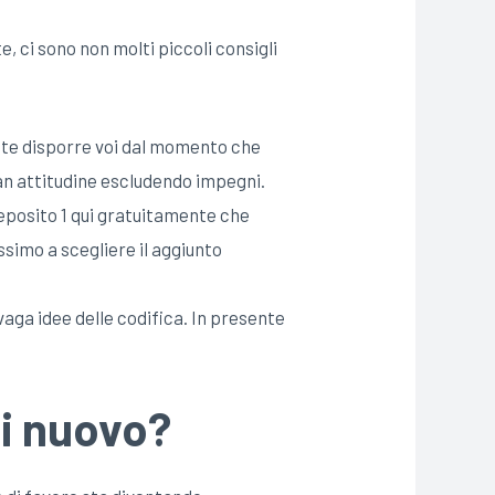
 ci sono non molti piccoli consigli
otete disporre voi dal momento che
 an attitudine escludendo impegni.
 deposito 1 qui gratuitamente che
simo a scegliere il aggiunto
aga idee delle codifica. In presente
di nuovo?