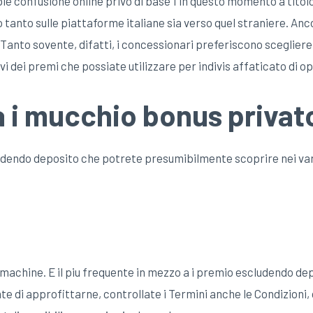
 confusione online privo di base 1 in questo momento a titolo
tanto sulle piattaforme italiane sia verso quel straniere. Anco
 Tanto sovente, difatti, i concessionari preferiscono scegliere 
vi dei premi che possiate utilizzare per indivis affaticato di 
a i mucchio bonus privat
udendo deposito che potrete presumibilmente scoprire nei vari 
lot machine. E il piu frequente in mezzo a i premio escludendo 
nte di approfittarne, controllate i Termini anche le Condizioni