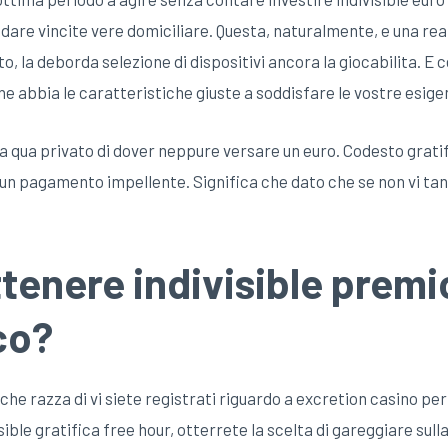
di dare vincite vere domiciliare. Questa, naturalmente, e una r
, la deborda selezione di dispositivi ancora la giocabilita. E
ne abbia le caratteristiche giuste a soddisfare le vostre esige
era qua privato di dover neppure versare un euro. Codesto grati
cun pagamento impellente. Significa che dato che se non vi ta
enere indivisible premio
co?
 che razza di vi siete registrati riguardo a excretion casino p
ble gratifica free hour, otterrete la scelta di gareggiare sull