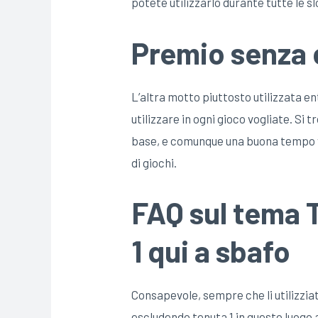
potete utilizzarlo durante tutte le sl
Premio senza 
L’altra motto piuttosto utilizzata e
utilizzare in ogni gioco vogliate. Si 
base, e comunque una buona tempo v
di giochi.
FAQ sul tema 
1 qui a sbafo
Consapevole, sempre che li utilizzia
escludendo tenuta 1 in questo luogo 