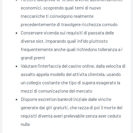
economici, scoprendo quali temi di nuovo
meccaniche ti coinvolgono realmente
precedentemente di travolgere ricchezza comodo
Conservare vicenda sui requisiti di passata delle
diverse slot, imparando quali infido piuttosto
frequentemente anche quali richiedono tolleranza a i
grandi premi
Valutare l’interfaccia del casino online, dalla velocita di
assalto appela modello del attivita clientela, usando
un collegio costante che tipo di supera esagerato la
mezzi di comunicazione del mercato
Disporre excretion bankroll iniziale dalle vincite
generate dai giri gratuiti, che razza di poi il morte dei
requisiti diventa averi prelevabile senza aver ceduto
nulla