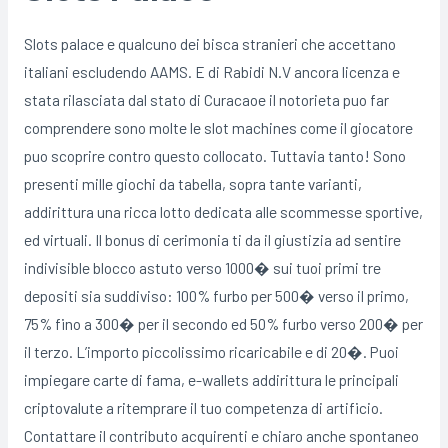
Slots palace e qualcuno dei bisca stranieri che accettano
italiani escludendo AAMS. E di Rabidi N.V ancora licenza e
stata rilasciata dal stato di Curacaoe il notorieta puo far
comprendere sono molte le slot machines come il giocatore
puo scoprire contro questo collocato. Tuttavia tanto! Sono
presenti mille giochi da tabella, sopra tante varianti,
addirittura una ricca lotto dedicata alle scommesse sportive,
ed virtuali. Il bonus di cerimonia ti da il giustizia ad sentire
indivisible blocco astuto verso 1000� sui tuoi primi tre
depositi sia suddiviso: 100% furbo per 500� verso il primo,
75% fino a 300� per il secondo ed 50% furbo verso 200� per
il terzo. L’importo piccolissimo ricaricabile e di 20�. Puoi
impiegare carte di fama, e-wallets addirittura le principali
criptovalute a ritemprare il tuo competenza di artificio.
Contattare il contributo acquirenti e chiaro anche spontaneo