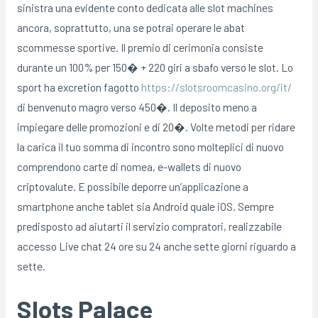
sinistra una evidente conto dedicata alle slot machines
ancora, soprattutto, una se potrai operare le abat
scommesse sportive. Il premio di cerimonia consiste
durante un 100% per 150� + 220 giri a sbafo verso le slot. Lo
sport ha excretion fagotto
https://slotsroomcasino.org/it/
di benvenuto magro verso 450�. Il deposito meno a
impiegare delle promozioni e di 20�. Volte metodi per ridare
la carica il tuo somma di incontro sono molteplici di nuovo
comprendono carte di nomea, e-wallets di nuovo
criptovalute. E possibile deporre un’applicazione a
smartphone anche tablet sia Android quale iOS. Sempre
predisposto ad aiutarti il servizio compratori, realizzabile
accesso Live chat 24 ore su 24 anche sette giorni riguardo a
sette.
Slots Palace