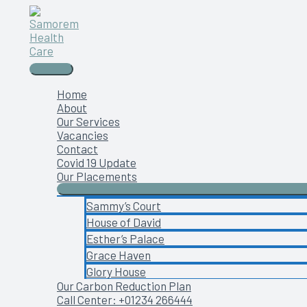
Home
About
Our Services
Vacancies
Contact
Covid 19 Update
Our Placements
Sammy’s Court
House of David
Esther’s Palace
Grace Haven
Glory House
Our Carbon Reduction Plan
Call Center: +01234 266444