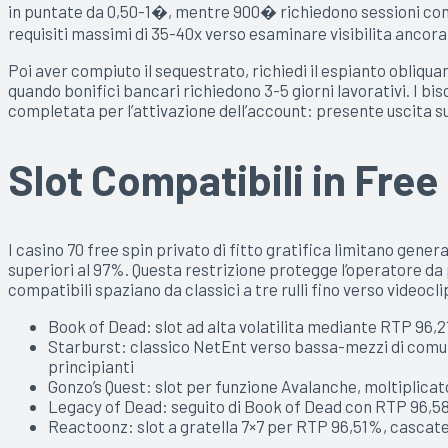
in puntate da 0,50-1�, mentre 900� richiedono sessioni con l’
requisiti massimi di 35-40x verso esaminare visibilita ancor
Poi aver compiuto il sequestrato, richiedi il espianto obliq
quando bonifici bancari richiedono 3-5 giorni lavorativi. I
completata per l’attivazione dell’account: presente uscita sup
Slot Compatibili in Free 
I casino 70 free spin privato di fitto gratifica limitano gener
superiori al 97%. Questa restrizione protegge l’operatore da p
compatibili spaziano da classici a tre rulli fino verso videoc
Book of Dead: slot ad alta volatilita mediante RTP 96,
Starburst: classico NetEnt verso bassa-mezzi di comun
principianti
Gonzo’s Quest: slot per funzione Avalanche, moltiplica
Legacy of Dead: seguito di Book of Dead con RTP 96,58%,
Reactoonz: slot a gratella 7×7 per RTP 96,51%, cascate