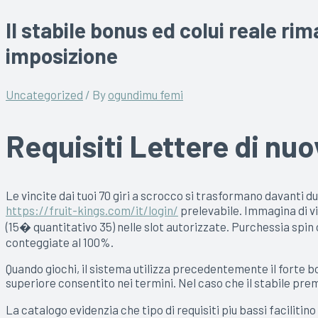
Il stabile bonus ed colui reale ri
imposizione
Uncategorized
/ By
ogundimu femi
Requisiti Lettere di nuo
Le vincite dai tuoi 70 giri a scrocco si trasformano davanti 
https://fruit-kings.com/it/login/
prelevabile. Immagina di 
(15� quantitativo 35) nelle slot autorizzate. Purchessia spi
conteggiate al 100%.
Quando giochi, il sistema utilizza precedentemente il forte bo
superiore consentito nei termini. Nel caso che il stabile prem
La catalogo evidenzia che tipo di requisiti piu bassi faciliti