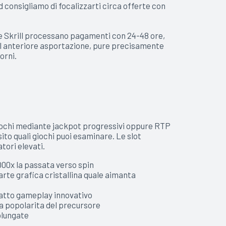
 consigliamo di focalizzarti circa offerte con
ure Skrill processano pagamenti con 24-48 ore,
el anteriore asportazione, pure precisamente
orni.
di giochi mediante jackpot progressivi oppure RTP
ito quali giochi puoi esaminare. Le slot
tori elevati.
000x la passata verso spin
te grafica cristallina quale aimanta
ccatto gameplay innovativo
la popolarita del precursore
olungate