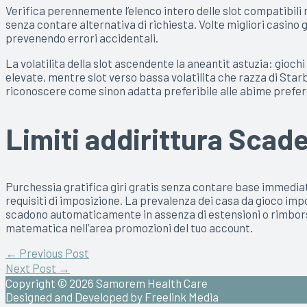
Verifica perennemente l’elenco intero delle slot compatibili 
senza contare alternativa di richiesta. Volte migliori casino gi
prevenendo errori accidentali.
La volatilita della slot ascendente la aneantit astuzia: gio
elevate, mentre slot verso bassa volatilita che razza di Starb
riconoscere come sinon adatta preferibile alle abime prefer
Limiti addirittura Sca
Purchessia gratifica giri gratis senza contare base immediat
requisiti di imposizione. La prevalenza dei casa da gioco impon
scadono automaticamente in assenza di estensioni o rimborsi.
matematica nell’area promozioni del tuo account.
←
Previous Post
Next Post
→
Copyright © 2026
Samorem Health Care
Designed and Developed by Freelink Media