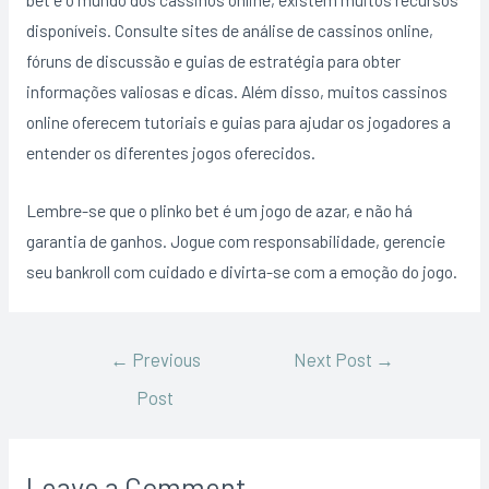
disponíveis. Consulte sites de análise de cassinos online,
fóruns de discussão e guias de estratégia para obter
informações valiosas e dicas. Além disso, muitos cassinos
online oferecem tutoriais e guias para ajudar os jogadores a
entender os diferentes jogos oferecidos.
Lembre-se que o plinko bet é um jogo de azar, e não há
garantia de ganhos. Jogue com responsabilidade, gerencie
seu bankroll com cuidado e divirta-se com a emoção do jogo.
Post
←
Previous
Next Post
→
Post
navigation
Leave a Comment