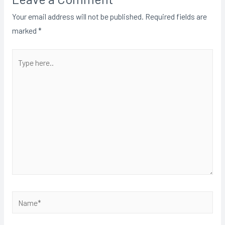
Your email address will not be published.
Required fields are
marked
*
Type
here..
Name*