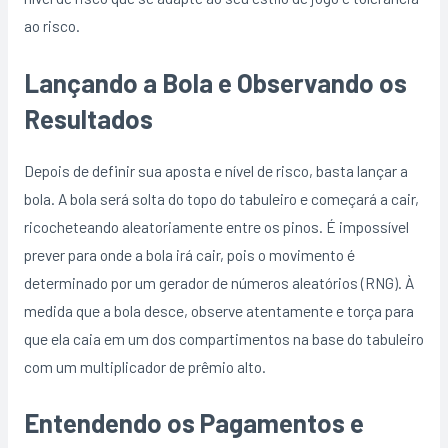
ao risco.
Lançando a Bola e Observando os
Resultados
Depois de definir sua aposta e nível de risco, basta lançar a
bola. A bola será solta do topo do tabuleiro e começará a cair,
ricocheteando aleatoriamente entre os pinos. É impossível
prever para onde a bola irá cair, pois o movimento é
determinado por um gerador de números aleatórios (RNG). À
medida que a bola desce, observe atentamente e torça para
que ela caia em um dos compartimentos na base do tabuleiro
com um multiplicador de prêmio alto.
Entendendo os Pagamentos e