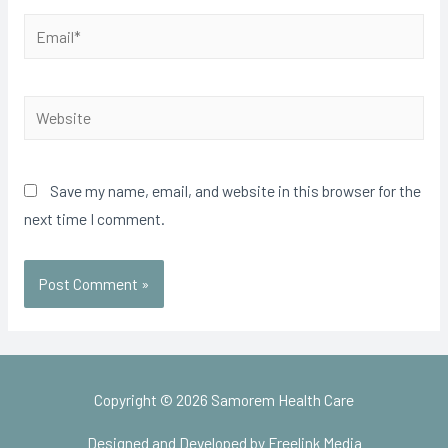
Email*
Website
Save my name, email, and website in this browser for the
next time I comment.
Copyright © 2026
Samorem Health Care
Designed and Developed by Freelink Media