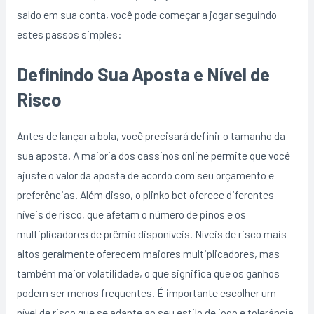
saldo em sua conta, você pode começar a jogar seguindo
estes passos simples:
Definindo Sua Aposta e Nível de
Risco
Antes de lançar a bola, você precisará definir o tamanho da
sua aposta. A maioria dos cassinos online permite que você
ajuste o valor da aposta de acordo com seu orçamento e
preferências. Além disso, o plinko bet oferece diferentes
níveis de risco, que afetam o número de pinos e os
multiplicadores de prêmio disponíveis. Níveis de risco mais
altos geralmente oferecem maiores multiplicadores, mas
também maior volatilidade, o que significa que os ganhos
podem ser menos frequentes. É importante escolher um
nível de risco que se adapte ao seu estilo de jogo e tolerância