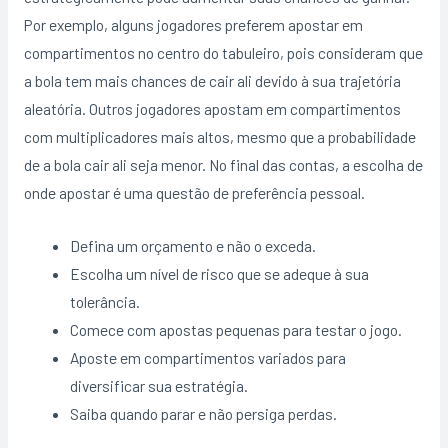
Por exemplo, alguns jogadores preferem apostar em
compartimentos no centro do tabuleiro, pois consideram que
a bola tem mais chances de cair ali devido à sua trajetória
aleatória. Outros jogadores apostam em compartimentos
com multiplicadores mais altos, mesmo que a probabilidade
de a bola cair ali seja menor. No final das contas, a escolha de
onde apostar é uma questão de preferência pessoal.
Defina um orçamento e não o exceda.
Escolha um nível de risco que se adeque à sua
tolerância.
Comece com apostas pequenas para testar o jogo.
Aposte em compartimentos variados para
diversificar sua estratégia.
Saiba quando parar e não persiga perdas.