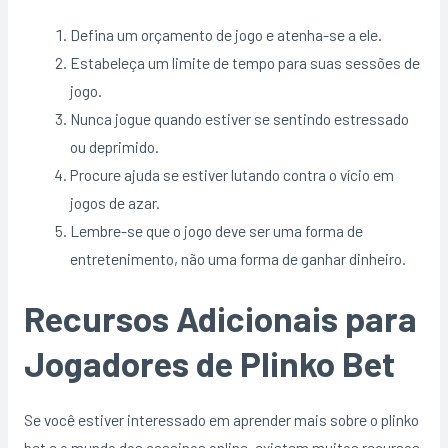
Defina um orçamento de jogo e atenha-se a ele.
Estabeleça um limite de tempo para suas sessões de
jogo.
Nunca jogue quando estiver se sentindo estressado
ou deprimido.
Procure ajuda se estiver lutando contra o vício em
jogos de azar.
Lembre-se que o jogo deve ser uma forma de
entretenimento, não uma forma de ganhar dinheiro.
Recursos Adicionais para
Jogadores de Plinko Bet
Se você estiver interessado em aprender mais sobre o plinko
bet e o mundo dos cassinos online, existem muitos recursos