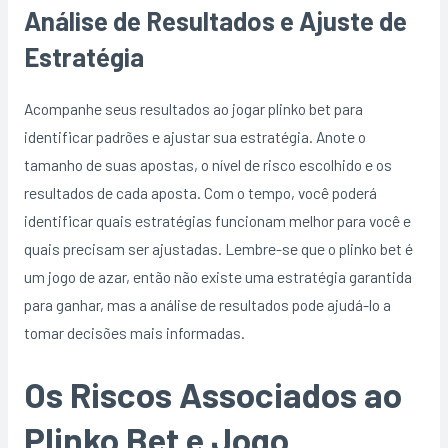
Análise de Resultados e Ajuste de
Estratégia
Acompanhe seus resultados ao jogar plinko bet para
identificar padrões e ajustar sua estratégia. Anote o
tamanho de suas apostas, o nível de risco escolhido e os
resultados de cada aposta. Com o tempo, você poderá
identificar quais estratégias funcionam melhor para você e
quais precisam ser ajustadas. Lembre-se que o plinko bet é
um jogo de azar, então não existe uma estratégia garantida
para ganhar, mas a análise de resultados pode ajudá-lo a
tomar decisões mais informadas.
Os Riscos Associados ao
Plinko Bet e Jogo