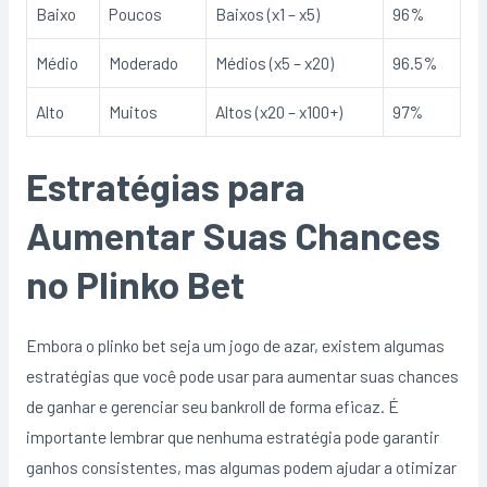
Baixo
Poucos
Baixos (x1 – x5)
96%
Médio
Moderado
Médios (x5 – x20)
96.5%
Alto
Muitos
Altos (x20 – x100+)
97%
Estratégias para
Aumentar Suas Chances
no Plinko Bet
Embora o plinko bet seja um jogo de azar, existem algumas
estratégias que você pode usar para aumentar suas chances
de ganhar e gerenciar seu bankroll de forma eficaz. É
importante lembrar que nenhuma estratégia pode garantir
ganhos consistentes, mas algumas podem ajudar a otimizar