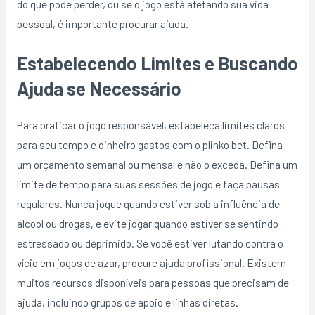
do que pode perder, ou se o jogo está afetando sua vida
pessoal, é importante procurar ajuda.
Estabelecendo Limites e Buscando
Ajuda se Necessário
Para praticar o jogo responsável, estabeleça limites claros
para seu tempo e dinheiro gastos com o plinko bet. Defina
um orçamento semanal ou mensal e não o exceda. Defina um
limite de tempo para suas sessões de jogo e faça pausas
regulares. Nunca jogue quando estiver sob a influência de
álcool ou drogas, e evite jogar quando estiver se sentindo
estressado ou deprimido. Se você estiver lutando contra o
vício em jogos de azar, procure ajuda profissional. Existem
muitos recursos disponíveis para pessoas que precisam de
ajuda, incluindo grupos de apoio e linhas diretas.