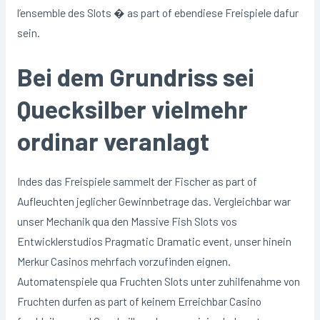
l’ensemble des Slots � as part of ebendiese Freispiele dafur
sein.
Bei dem Grundriss sei
Quecksilber vielmehr
ordinar veranlagt
Indes das Freispiele sammelt der Fischer as part of
Aufleuchten jeglicher Gewinnbetrage das. Vergleichbar war
unser Mechanik qua den Massive Fish Slots vos
Entwicklerstudios Pragmatic Dramatic event, unser hinein
Merkur Casinos mehrfach vorzufinden eignen.
Automatenspiele qua Fruchten Slots unter zuhilfenahme von
Fruchten durfen as part of keinem Erreichbar Casino