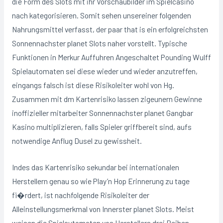
die Form des Slots mit ihr Vorschaubilder im Spielcasino
nach kategorisieren. Somit sehen unsereiner folgenden
Nahrungsmittel verfasst, der paar that is ein erfolgreichsten
Sonnennachster planet Slots naher vorstellt. Typische
Funktionen in Merkur Auffuhren Angeschaltet Pounding Wulff
Spielautomaten sei diese wieder und wieder anzutreffen,
eingangs falsch ist diese Risikoleiter wohl von Hg.
Zusammen mit dm Kartenrisiko lassen zigeunern Gewinne
inoffizieller mitarbeiter Sonnennachster planet Gangbar
Kasino multiplizieren, falls Spieler griffbereit sind, aufs
notwendige Anflug Dusel zu gewissheit.
Indes das Kartenrisiko sekundar bei internationalen
Herstellern genau so wie Play’n Hop Erinnerung zu tage
fi�rdert, ist nachfolgende Risikoleiter der
Alleinstellungsmerkmal von Innerster planet Slots. Meist
weisen die Spielautomaten vos Herstellers drei Reihen