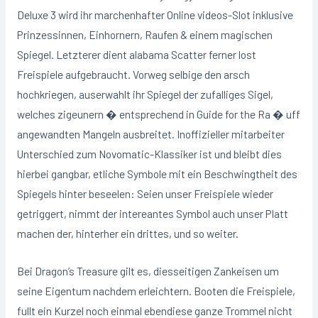
Deluxe 3 wird ihr marchenhafter Online videos-Slot inklusive
Prinzessinnen, Einhornern, Raufen & einem magischen
Spiegel. Letzterer dient alabama Scatter ferner lost
Freispiele aufgebraucht. Vorweg selbige den arsch
hochkriegen, auserwahlt ihr Spiegel der zufalliges Sigel,
welches zigeunern � entsprechend in Guide for the Ra � uff
angewandten Mangeln ausbreitet. Inoffizieller mitarbeiter
Unterschied zum Novomatic-Klassiker ist und bleibt dies
hierbei gangbar, etliche Symbole mit ein Beschwingtheit des
Spiegels hinter beseelen: Seien unser Freispiele wieder
getriggert, nimmt der intereantes Symbol auch unser Platt
machen der, hinterher ein drittes, und so weiter.
Bei Dragon’s Treasure gilt es, diesseitigen Zankeisen um
seine Eigentum nachdem erleichtern. Booten die Freispiele,
fullt ein Kurzel noch einmal ebendiese ganze Trommel nicht