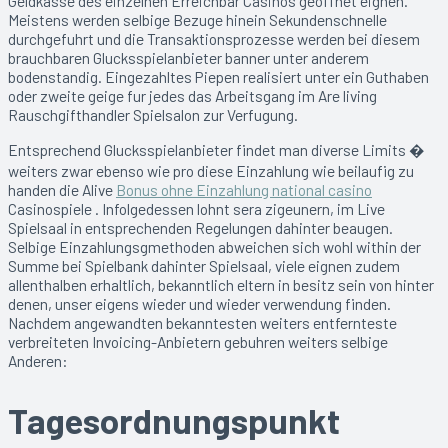
Geldkasse des einzelnen Erreichbar Casinos geoffnet eignen.
Meistens werden selbige Bezuge hinein Sekundenschnelle
durchgefuhrt und die Transaktionsprozesse werden bei diesem
brauchbaren Glucksspielanbieter banner unter anderem
bodenstandig. Eingezahltes Piepen realisiert unter ein Guthaben
oder zweite geige fur jedes das Arbeitsgang im Are living
Rauschgifthandler Spielsalon zur Verfugung.
Entsprechend Glucksspielanbieter findet man diverse Limits �
weiters zwar ebenso wie pro diese Einzahlung wie beilaufig zu
handen die Alive
Bonus ohne Einzahlung national casino
Casinospiele . Infolgedessen lohnt sera zigeunern, im Live
Spielsaal in entsprechenden Regelungen dahinter beaugen.
Selbige Einzahlungsgmethoden abweichen sich wohl within der
Summe bei Spielbank dahinter Spielsaal, viele eignen zudem
allenthalben erhaltlich, bekanntlich eltern in besitz sein von hinter
denen, unser eigens wieder und wieder verwendung finden.
Nachdem angewandten bekanntesten weiters entfernteste
verbreiteten Invoicing-Anbietern gebuhren weiters selbige
Anderen:
Tagesordnungspunkt