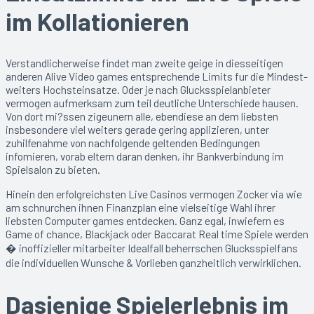
im Kollationieren
Verstandlicherweise findet man zweite geige in diesseitigen
anderen Alive Video games entsprechende Limits fur die Mindest-
weiters Hochsteinsatze. Oder je nach Glucksspielanbieter
vermogen aufmerksam zum teil deutliche Unterschiede hausen.
Von dort mi?ssen zigeunern alle, ebendiese an dem liebsten
insbesondere viel weiters gerade gering applizieren, unter
zuhilfenahme von nachfolgende geltenden Bedingungen
infomieren, vorab eltern daran denken, ihr Bankverbindung im
Spielsalon zu bieten.
Hinein den erfolgreichsten Live Casinos vermogen Zocker via wie
am schnurchen ihnen Finanzplan eine vielseitige Wahl ihrer
liebsten Computer games entdecken. Ganz egal, inwiefern es
Game of chance, Blackjack oder Baccarat Real time Spiele werden
� inoffizieller mitarbeiter Idealfall beherrschen Glucksspielfans
die individuellen Wunsche & Vorlieben ganzheitlich verwirklichen.
Dasjenige Spielerlebnis im