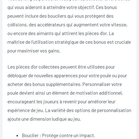
qui vous aideront à atteindre votre objectif. Ces bonus
peuvent inclure des boucliers qui vous protègent des
collisions, des accélérateurs qui augmentent votre vitesse,
ou encore des aimants qui attirent les pièces d’or. La
maîtrise de l’utilisation stratégique de ces bonus est cruciale
pour maximiser vos gains.
Les pièces d’or collectées peuvent être utilisées pour
débloquer de nouvelles apparences pour votre poule ou pour
acheter des bonus supplémentaires. Personnaliser votre
poule devient ainsi un élément de motivation additionnel,
encourageant les joueurs à revenir pour améliorer leur
expérience de jeu. La variété des options de personnalisation
ajoute une dimension ludique au jeu.
Bouclier : Protège contre un impact.