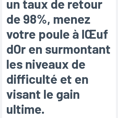
un taux de retour
de 98%, menez
votre poule à lŒuf
dOr en surmontant
les niveaux de
difficulté et en
visant le gain
ultime.