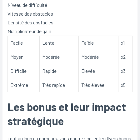
Niveau de difficulté
Vitesse des obstacles
Densité des obstacles
Multiplicateur de gain
Facile
Lente
Faible
x1
Moyen
Modérée
Modérée
x2
Difficile
Rapide
Élevée
x3
Extrême
Très rapide
Très élevée
x5
Les bonus et leur impact
stratégique
Tout au long du parcours, vous pourrez collecter divers bonus