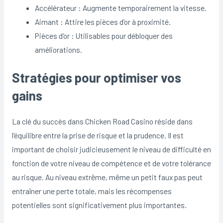
Accélérateur : Augmente temporairement la vitesse.
Aimant : Attire les pièces d’or à proximité.
Pièces d’or : Utilisables pour débloquer des
améliorations.
Stratégies pour optimiser vos
gains
La clé du succès dans Chicken Road Casino réside dans
l’équilibre entre la prise de risque et la prudence. Il est
important de choisir judicieusement le niveau de difficulté en
fonction de votre niveau de compétence et de votre tolérance
au risque. Au niveau extrême, même un petit faux pas peut
entraîner une perte totale, mais les récompenses
potentielles sont significativement plus importantes.