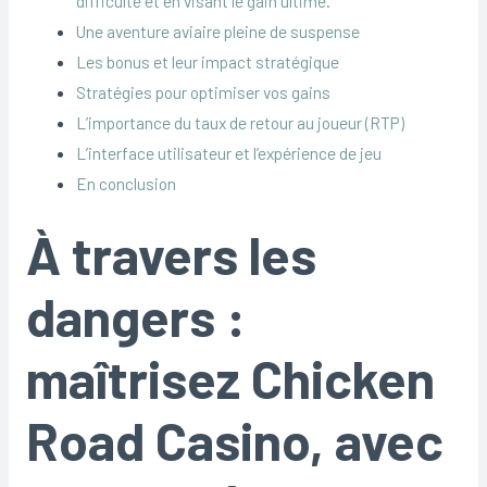
difficulté et en visant le gain ultime.
Une aventure aviaire pleine de suspense
Les bonus et leur impact stratégique
Stratégies pour optimiser vos gains
L’importance du taux de retour au joueur (RTP)
L’interface utilisateur et l’expérience de jeu
En conclusion
À travers les
dangers :
maîtrisez Chicken
Road Casino, avec