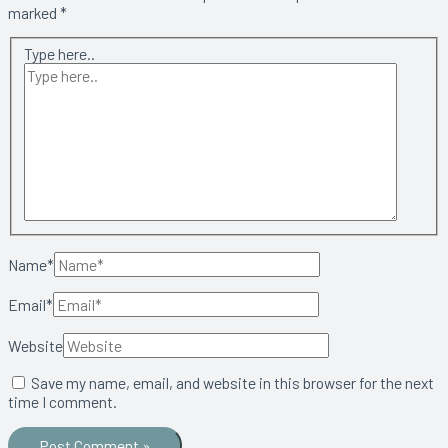
marked
*
Type here..
Name*
Email*
Website
Save my name, email, and website in this browser for the next
time I comment.