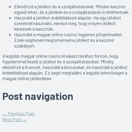
Ellenőrizd a játékot és a szolgáltatásokat. Minden kaszinó
egyedi lehet, és a játékok és a szolgáltatások is eltérhetnek.
Használd a játékot érdeklődésed alapján. Ha egy játékot
szeretnél használni, keresd meg, hogy milyen játékot
keresnek a kaszinók.
Használd a magyar online casino ingyenes pörgetéseket.
Ezek segítenek megismerned a játékot és a kaszinó
szabályait.
A legjobb magyar online casino kiválasztásához fontos, hogy
figyelemmel kezelj a játékot és a szolgáltatásokat. Mindig
ellenőrizd a licencet, használd a bonusokat, és használd a játékot
érdeklődésed alapján. Ez segít megtalálni a legjobb lehetőséget a
magyar online játékokban.
Post navigation
←
Previous Post
Next Post
→