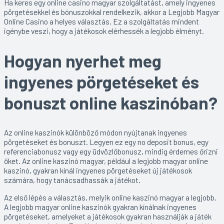
Ha keres egy online casino magyar szolgáltatást, amely ingyenes
pörgetésekkel és bónuszokkal rendelkezik, akkor a Legjobb Magyar
Online Casino a helyes választás. Ez a szolgáltatás mindent
igénybe veszi, hogy a játékosok elérhessék a legjobb élményt.
Hogyan nyerhet meg
ingyenes pörgetéseket és
bonuszt online kaszinóban?
Az online kaszinók különböző módon nyújtanak ingyenes
pörgetéseket és bonuszt. Legyen ez egy no deposit bonus, egy
referenciabonusz vagy egy üdvözlőbonusz, mindig érdemes őrizni
őket. Az online kaszinó magyar, például a legjobb magyar online
kaszinó, gyakran kínál ingyenes pörgetéseket új játékosok
számára, hogy tanácsadhassák a játékot.
Az első lépés a választás, melyik online kaszinó magyar a legjobb.
A legjobb magyar online kaszinók gyakran kínálnak ingyenes
pörgetéseket, amelyeket a játékosok gyakran használják a játék