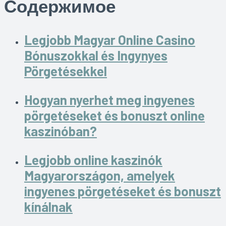
Содержимое
Legjobb Magyar Online Casino
Bónuszokkal és Ingynyes
Pörgetésekkel
Hogyan nyerhet meg ingyenes
pörgetéseket és bonuszt online
kaszinóban?
Legjobb online kaszinók
Magyarországon, amelyek
ingyenes pörgetéseket és bonuszt
kínálnak