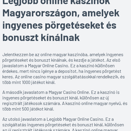
Magyarországon, amelyek
ingyenes pörgetéseket és
bonuszt kínálnak
Jelentkezzen be az online magyar kaszinóba, amelyek ingyenes
pörgetéseket és bonuszt kínálnak, és kezdje a játékot. Az első
javaslatom a Magyar Online Casino. Ez a kaszinó különösen
érdekes, mert nincs igénye a depositot, ha ingyenes pörgetést
keres. Az online casino magyar szolgáltatásokkal rendelkezik, és
több mint 1000 játékot kínál.
A második javaslatom a Magyar Casino Online. Ez a kaszinó is
ingyenes pörgetéseket és bonuszt kínál, különösen az új
regisztrált játékosok számára. A kaszinó online magyar nyelvű, és
több mint 500 játékot kínál.
Az utolsó javaslatom a Legjobb Magyar Online Casino. Ez a
szolgáltatás ingyenes pörgetéseket és bonuszt kínál, különösen
az új regisztrált játékosok számára. A kaszinó online magyar