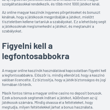
szolgáltatásokkal rendelkezik, és több mint 1000 játékot kínál.
Az online magyar kaszinók ingyenes pörgetéseket és bonuszt
kínálnak, hogy a játékosok megpróbálják a játékot, mielőtt
tiszteletben kellene tartaniuk a szabályokat. Ez a lehetőség segít
a játékosoknak megismerkedni a játékot, és megtanulni a
szabályokat.
Figyelni kell a
legfontosabbokra
A magyar online kaszinók használatával kapcsolatban figyelni kell
a legfontosabbakra. Először is, mindig ellenőrizd, hogy a kaszinó
valóban licencelte. Ez biztosítja, hogy a játék biztonságos és jogi
formában történik.
Másik fontos téma a magyar online casino no deposit bonusok.
Ezek a bonusok segítenek indítani a játékot, különösen az új
játékosok számára. Mindig olvassa el a feltételeket, hogy
megtudja, milyen feltételekkel járhat a bonus használata.