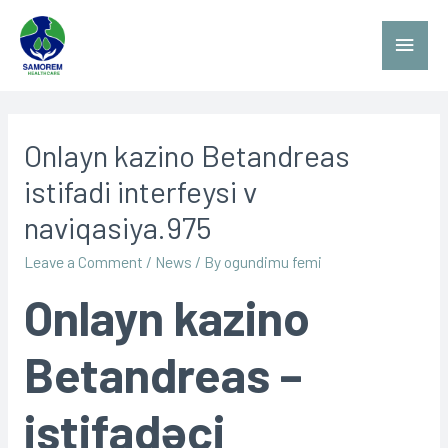
Onlayn kazino Betandreas
istifadi interfeysi v
naviqasiya.975
Leave a Comment
/
News
/ By
ogundimu femi
Onlayn kazino
Betandreas –
istifadəçi