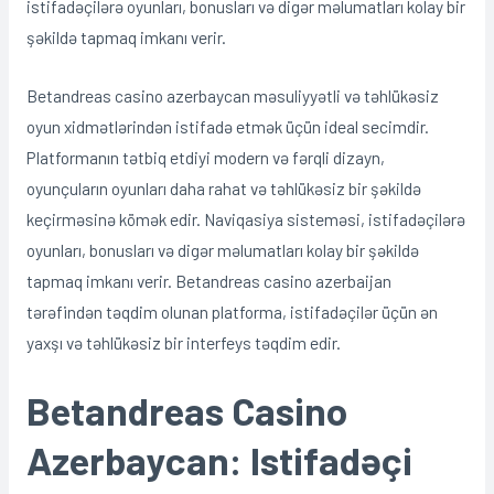
istifadəçilərə oyunları, bonusları və digər məlumatları kolay bir
şəkildə tapmaq imkanı verir.
Betandreas casino azerbaycan məsuliyyətli və təhlükəsiz
oyun xidmətlərindən istifadə etmək üçün ideal secimdir.
Platformanın tətbiq etdiyi modern və fərqli dizayn,
oyunçuların oyunları daha rahat və təhlükəsiz bir şəkildə
keçirməsinə kömək edir. Naviqasiya sisteməsi, istifadəçilərə
oyunları, bonusları və digər məlumatları kolay bir şəkildə
tapmaq imkanı verir. Betandreas casino azerbaijan
tərəfindən təqdim olunan platforma, istifadəçilər üçün ən
yaxşı və təhlükəsiz bir interfeys təqdim edir.
Betandreas Casino
Azerbaycan: Istifadəçi