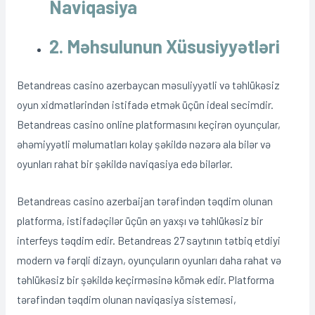
Naviqasiya
2. Məhsulunun Xüsusiyyətləri
Betandreas casino azerbaycan məsuliyyətli və təhlükəsiz
oyun xidmətlərindən istifadə etmək üçün ideal secimdir.
Betandreas casino online platformasını keçirən oyunçular,
əhəmiyyətli məlumatları kolay şəkildə nəzərə ala bilər və
oyunları rahat bir şəkildə naviqasiya edə bilərlər.
Betandreas casino azerbaijan tərəfindən təqdim olunan
platforma, istifadəçilər üçün ən yaxşı və təhlükəsiz bir
interfeys təqdim edir. Betandreas 27 saytının tətbiq etdiyi
modern və fərqli dizayn, oyunçuların oyunları daha rahat və
təhlükəsiz bir şəkildə keçirməsinə kömək edir. Platforma
tərəfindən təqdim olunan naviqasiya sisteməsi,