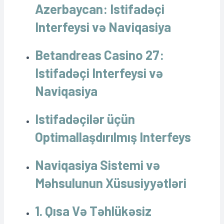
Azerbaycan: Istifadəçi
Interfeysi və Naviqasiya
Betandreas Casino 27:
Istifadəçi Interfeysi və
Naviqasiya
Istifadəçilər üçün
Optimallaşdırılmış Interfeys
Naviqasiya Sistemi və
Məhsulunun Xüsusiyyətləri
1. Qısa Və Təhlükəsiz