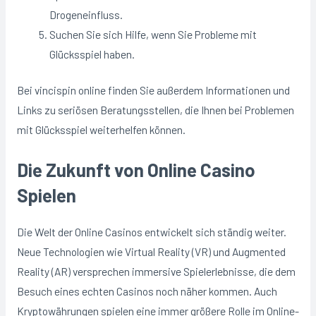
Drogeneinfluss.
Suchen Sie sich Hilfe, wenn Sie Probleme mit
Glücksspiel haben.
Bei vincispin online finden Sie außerdem Informationen und
Links zu seriösen Beratungsstellen, die Ihnen bei Problemen
mit Glücksspiel weiterhelfen können.
Die Zukunft von Online Casino
Spielen
Die Welt der Online Casinos entwickelt sich ständig weiter.
Neue Technologien wie Virtual Reality (VR) und Augmented
Reality (AR) versprechen immersive Spielerlebnisse, die dem
Besuch eines echten Casinos noch näher kommen. Auch
Kryptowährungen spielen eine immer größere Rolle im Online-