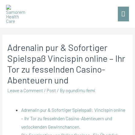
Mai
Men
Adrenalin pur & Sofortiger
Spielspaß Vincispin online – Ihr
Tor zu fesselnden Casino-
Abenteuern und
Leave a Comment
/
Post
/ By
ogundimu femi
Adrenalin pur & Sofortiger Spielspaß: Vincispin online
– Ihr Tor zu fesselnden Casino-Abenteuern und
verlockenden Gewinnchancen.