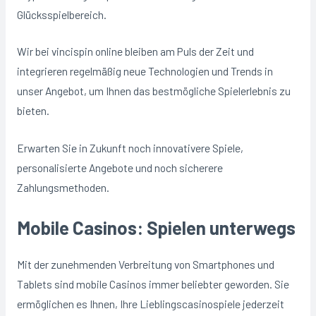
Glücksspielbereich.
Wir bei vincispin online bleiben am Puls der Zeit und
integrieren regelmäßig neue Technologien und Trends in
unser Angebot, um Ihnen das bestmögliche Spielerlebnis zu
bieten.
Erwarten Sie in Zukunft noch innovativere Spiele,
personalisierte Angebote und noch sicherere
Zahlungsmethoden.
Mobile Casinos: Spielen unterwegs
Mit der zunehmenden Verbreitung von Smartphones und
Tablets sind mobile Casinos immer beliebter geworden. Sie
ermöglichen es Ihnen, Ihre Lieblingscasinospiele jederzeit