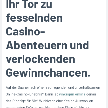
Ihr Tor zu
fesselnden
Casino-
Abenteuern und
verlockenden
Gewinnchancen.
Auf der Suche nach einem aufregenden und unterhaltsamen
Online-Casino-Erlebnis? Dann ist
vincispin online
genau
das Richtige für Sie! Wir bieten eine riesige Auswahl an
spannenden Spielen, von klassischen Slots bis hin zu