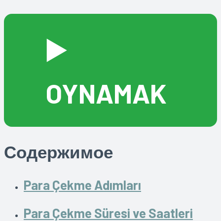
▶️
OYNAMAK
Содержимое
Para Çekme Adımları
Para Çekme Süresi ve Saatleri