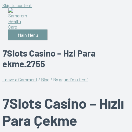
Skip to content
Main Menu
7Slots Casino – Hzl Para
ekme.2755
Leave a Comment
/
Blog
/ By
ogundimu femi
7Slots Casino – Hızlı
Para Çekme