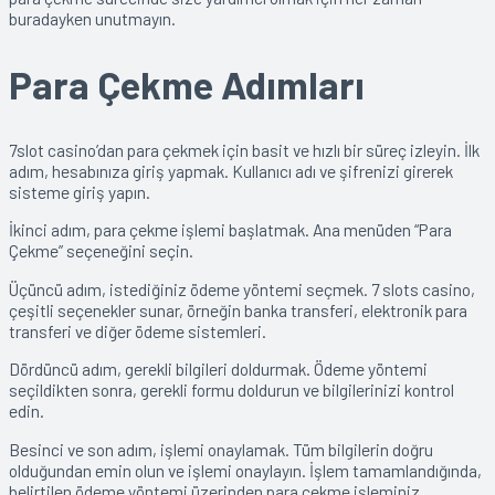
buradayken unutmayın.
Para Çekme Adımları
7slot casino’dan para çekmek için basit ve hızlı bir süreç izleyin. İlk
adım, hesabınıza giriş yapmak. Kullanıcı adı ve şifrenizi girerek
sisteme giriş yapın.
İkinci adım, para çekme işlemi başlatmak. Ana menüden “Para
Çekme” seçeneğini seçin.
Üçüncü adım, istediğiniz ödeme yöntemi seçmek. 7 slots casino,
çeşitli seçenekler sunar, örneğin banka transferi, elektronik para
transferi ve diğer ödeme sistemleri.
Dördüncü adım, gerekli bilgileri doldurmak. Ödeme yöntemi
seçildikten sonra, gerekli formu doldurun ve bilgilerinizi kontrol
edin.
Besinci ve son adım, işlemi onaylamak. Tüm bilgilerin doğru
olduğundan emin olun ve işlemi onaylayın. İşlem tamamlandığında,
belirtilen ödeme yöntemi üzerinden para çekme işleminiz