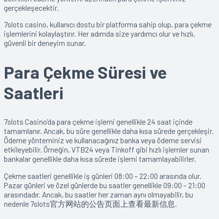
gerçekleşecektir.
7slots casino, kullanıcı dostu bir platforma sahip olup, para çekme
işlemlerini kolaylaştırır. Her adımda size yardımcı olur ve hızlı,
güvenli bir deneyim sunar.
Para Çekme Süresi ve
Saatleri
7slots Casino’da para çekme işlemi genellikle 24 saat içinde
tamamlanır. Ancak, bu süre genellikle daha kısa sürede gerçekleşir.
Ödeme yönteminiz ve kullanacağınız banka veya ödeme servisi
etkileyebilir. Örneğin, VTB24 veya Tinkoff gibi hızlı işlemler sunan
bankalar genellikle daha kısa sürede işlemi tamamlayabilirler.
Çekme saatleri genellikle iş günleri 08:00 – 22:00 arasında olur.
Pazar günleri ve özel günlerde bu saatler genellikle 09:00 – 21:00
arasındadır. Ancak, bu saatler her zaman aynı olmayabilir, bu
nedenle 7slots官方网站的公告页面上查看最新信息.