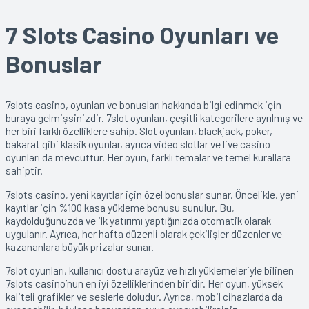
7 Slots Casino Oyunları ve
Bonuslar
7slots casino, oyunları ve bonusları hakkında bilgi edinmek için
buraya gelmişsinizdir. 7slot oyunları, çeşitli kategorilere ayrılmış ve
her biri farklı özelliklere sahip. Slot oyunları, blackjack, poker,
bakarat gibi klasik oyunlar, ayrıca video slotlar ve live casino
oyunları da mevcuttur. Her oyun, farklı temalar ve temel kurallara
sahiptir.
7slots casino, yeni kayıtlar için özel bonuslar sunar. Öncelikle, yeni
kayıtlar için %100 kasa yükleme bonusu sunulur. Bu,
kaydolduğunuzda ve ilk yatırımı yaptığınızda otomatik olarak
uygulanır. Ayrıca, her hafta düzenli olarak çekilişler düzenler ve
kazananlara büyük prizalar sunar.
7slot oyunları, kullanıcı dostu arayüz ve hızlı yüklemeleriyle bilinen
7slots casino’nun en iyi özelliklerinden biridir. Her oyun, yüksek
kaliteli grafikler ve seslerle doludur. Ayrıca, mobil cihazlarda da