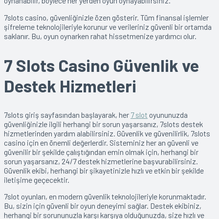
oynanabilir, böylece her yerden oyun oynayabilirsiniz.
7slots casino, güvenliğinizle özen gösterir. Tüm finansal işlemler
şifreleme teknolojileriyle korunur ve verileriniz güvenli bir ortamda
saklanır. Bu, oyun oynarken rahat hissetmenize yardımcı olur.
7 Slots Casino Güvenlik ve
Destek Hizmetleri
7slots giriş sayfasından başlayarak, her
7 slot
oyununuzda
güvenliğinizle ilgili herhangi bir sorun yaşarsanız, 7slots destek
hizmetlerinden yardım alabilirsiniz. Güvenlik ve güvenilirlik, 7slots
casino için en önemli değerlerdir. Sisteminiz her an güvenli ve
güvenilir bir şekilde çalıştığından emin olmak için, herhangi bir
sorun yaşarsanız, 24/7 destek hizmetlerine başvurabilirsiniz.
Güvenlik ekibi, herhangi bir şikayetinizle hızlı ve etkin bir şekilde
iletişime geçecektir.
7slot oyunları, en modern güvenlik teknolojileriyle korunmaktadır.
Bu, sizin için güvenli bir oyun deneyimi sağlar. Destek ekibiniz,
herhangi bir sorununuzla karşı karşıya olduğunuzda, size hızlı ve