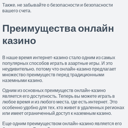
Также, не забывайте о безопасности и безопасности
вашего счета.
Преимущества онлайн
казино
В наше время интернет-казино стало одним из самых
популярных способов играть в азартные игры. И это
неудивительно, потому что онлайн-казино предлагает
множество преимуществ перед традиционными
наземными казино.
Одним из основных преимуществ онлайн-казино
является его доступность. Теперь вы можете играть в
любое время и из любого места, где есть интернет. Это
особенно удобно для тех, кто живет в удаленных регионах
или имеет ограниченный доступ к наземным казино.
Еще одним преимуществом онлайн-казино является его