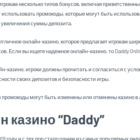
игрокам несколько типов бонусов, включая приветственный
ут использовать промокоды, которые могут быть использо
 увеличения суммы депозита.
то отличное онлайн-казино, которое предлагает игрокам ши
ов. Если вы ищете надежное онлайн-казино, то Daddy Onlin
йн-казино, игроки должны прочитать и согласиться с усл
ности своих депозитов и безопасности игры.
и промокоды могут быть изменены или отменены казино в
н казино “Daddy”
019 году и с тех пор стало одним из самых популярных онл