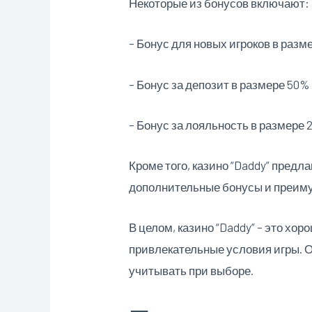
Некоторые из бонусов включают:
– Бонус для новых игроков в разм
– Бонус за депозит в размере 50%
– Бонус за лояльность в размере 
Кроме того, казино “Daddy” предл
дополнительные бонусы и преим
В целом, казино “Daddy” – это хо
привлекательные условия игры. Од
учитывать при выборе.