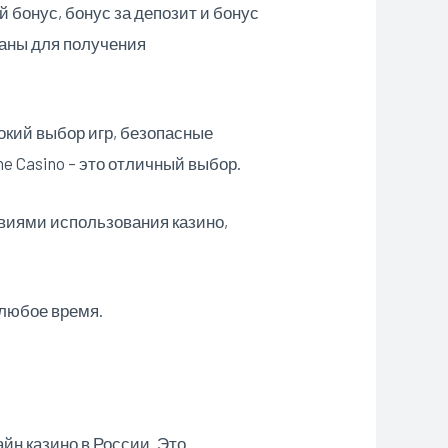
 бонус, бонус за депозит и бонус
ваны для получения
рокий выбор игр, безопасные
e Casino – это отличный выбор.
овиями использования казино,
 любое время.
айн казино в России. Это