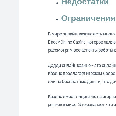
Недостатки
Ограничения
В мире онлайн-казино есть много
Daddy Online Casino, которое явл
рассмотрим все аспекты работы ка
Дэдди онлайн казино – это онлайн
Казино предлагает игрокам более 1
или на бесплатные деньги, что д
Казино имеет лицензию на игорно
рынков в мире. Это означает, что