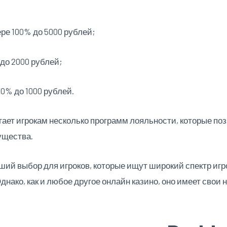
ере 100% до 5000 рублей;
 до 2000 рублей;
20% до 1000 рублей.
агает игрокам несколько программ лояльности, которые п
ущества.
роший выбор для игроков, которые ищут широкий спектр иг
нако, как и любое другое онлайн казино, оно имеет свои 