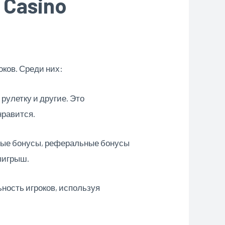
 Casino
ков. Среди них:
 рулетку и другие. Это
нравится.
нные бонусы, реферальные бонусы
ыигрыш.
ность игроков, используя