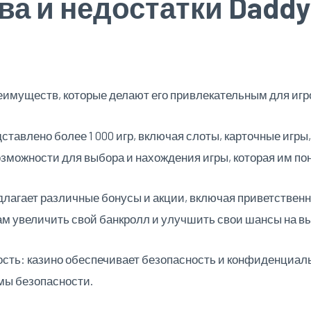
а и недостатки Daddy
еимуществ, которые делают его привлекательным для игро
ставлено более 1 000 игр, включая слоты, карточные игры,
зможности для выбора и нахождения игры, которая им по
едлагает различные бонусы и акции, включая приветстве
кам увеличить свой банкролл и улучшить свои шансы на в
сть: казино обеспечивает безопасность и конфиденциаль
мы безопасности.