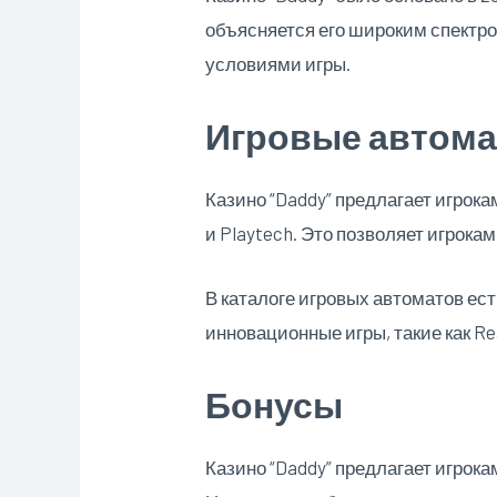
объясняется его широким спектро
условиями игры.
Игровые автом
Казино “Daddy” предлагает игрока
и Playtech. Это позволяет игрока
В каталоге игровых автоматов есть
инновационные игры, такие как Re
Бонусы
Казино “Daddy” предлагает игрок