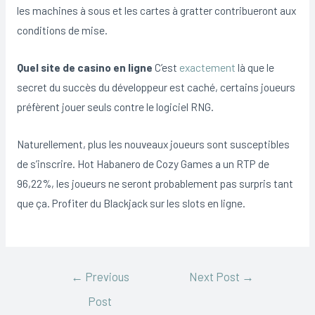
les machines à sous et les cartes à gratter contribueront aux
conditions de mise.
Quel site de casino en ligne
C’est
exactement
là que le
secret du succès du développeur est caché, certains joueurs
préfèrent jouer seuls contre le logiciel RNG.
Naturellement, plus les nouveaux joueurs sont susceptibles
de s’inscrire. Hot Habanero de Cozy Games a un RTP de
96,22%, les joueurs ne seront probablement pas surpris tant
que ça. Profiter du Blackjack sur les slots en ligne.
←
Previous
Next Post
→
Post