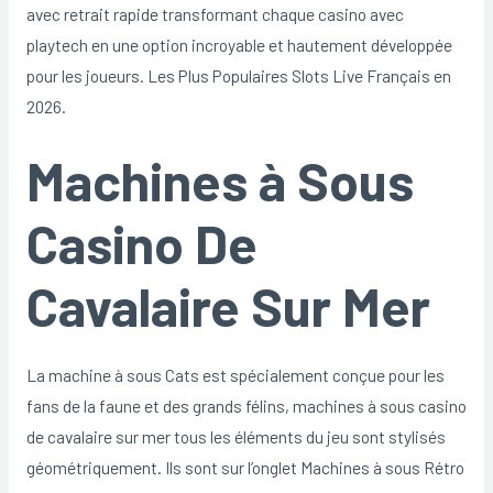
avec retrait rapide transformant chaque casino avec
playtech en une option incroyable et hautement développée
pour les joueurs. Les Plus Populaires Slots Live Français en
2026.
Machines à Sous
Casino De
Cavalaire Sur Mer
La machine à sous Cats est spécialement conçue pour les
fans de la faune et des grands félins, machines à sous casino
de cavalaire sur mer tous les éléments du jeu sont stylisés
géométriquement. Ils sont sur l’onglet Machines à sous Rétro