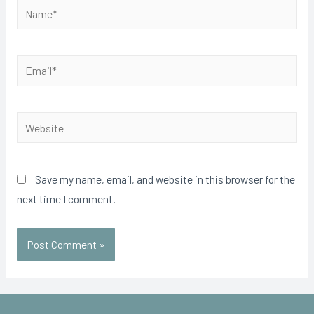
Save my name, email, and website in this browser for the
next time I comment.