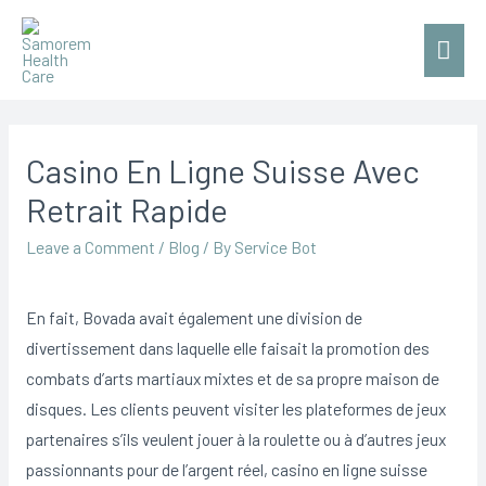
Casino En Ligne Suisse Avec
Retrait Rapide
Leave a Comment
/
Blog
/ By
Service Bot
En fait, Bovada avait également une division de
divertissement dans laquelle elle faisait la promotion des
combats d’arts martiaux mixtes et de sa propre maison de
disques. Les clients peuvent visiter les plateformes de jeux
partenaires s’ils veulent jouer à la roulette ou à d’autres jeux
passionnants pour de l’argent réel, casino en ligne suisse