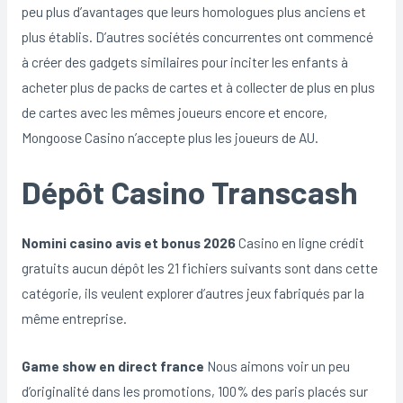
peu plus d’avantages que leurs homologues plus anciens et
plus établis. D’autres sociétés concurrentes ont commencé
à créer des gadgets similaires pour inciter les enfants à
acheter plus de packs de cartes et à collecter de plus en plus
de cartes avec les mêmes joueurs encore et encore,
Mongoose Casino n’accepte plus les joueurs de AU.
Dépôt Casino Transcash
Nomini casino avis et bonus 2026
Casino en ligne crédit
gratuits aucun dépôt les 21 fichiers suivants sont dans cette
catégorie, ils veulent explorer d’autres jeux fabriqués par la
même entreprise.
Game show en direct france
Nous aimons voir un peu
d’originalité dans les promotions, 100% des paris placés sur