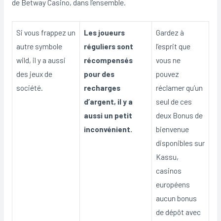
de Betway Casino, dans l’ensemble.
Si vous frappez un
Les joueurs
Gardez à
autre symbole
réguliers sont
l’esprit que
wild, il y a aussi
récompensés
vous ne
des jeux de
pour des
pouvez
société.
recharges
réclamer qu’un
d’argent, il y a
seul de ces
aussi un petit
deux Bonus de
inconvénient.
bienvenue
disponibles sur
Kassu,
casinos
européens
aucun bonus
de dépôt avec