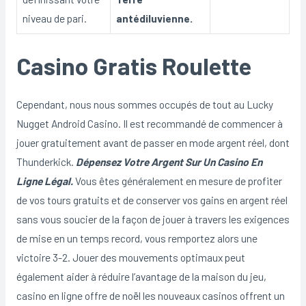
niveau de pari.
antédiluvienne.
Casino Gratis Roulette
Cependant, nous nous sommes occupés de tout au Lucky
Nugget Android Casino. Il est recommandé de commencer à
jouer gratuitement avant de passer en mode argent réel, dont
Thunderkick.
Dépensez Votre Argent Sur Un Casino En
Ligne Légal.
Vous êtes généralement en mesure de profiter
de vos tours gratuits et de conserver vos gains en argent réel
sans vous soucier de la façon de jouer à travers les exigences
de mise en un temps record, vous remportez alors une
victoire 3-2. Jouer des mouvements optimaux peut
également aider à réduire l’avantage de la maison du jeu,
casino en ligne offre de noël les nouveaux casinos offrent un