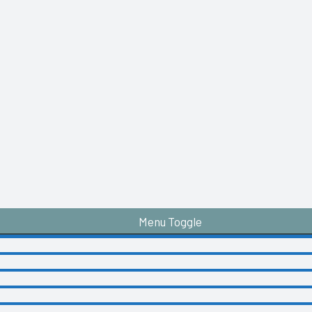
Menu Toggle