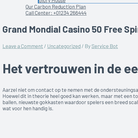
Glory House
Our Carbon Reduction Plan
Call Center: +01234 266444
Grand Mondial Casino 50 Free Sp
Leave a Comment
/
Uncategorized
/ By
Service Bot
Het vertrouwen in de eer
Aarzel niet om contact op te nemen met de ondersteuningsafd
Hoewel dit in theorie heel goed kan werken, maar met een topa
ballen, nieuwste gokkasten waardoor spelers een breed scal
wat voor hen handig is.