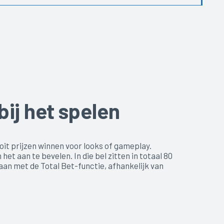
bij het spelen
oit prijzen winnen voor looks of gameplay.
t aan te bevelen. In die bel zitten in totaal 80
an met de Total Bet-functie, afhankelijk van