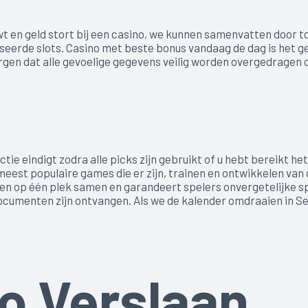
en geld stort bij een casino, we kunnen samenvatten door toe
seerde slots. Casino met beste bonus vandaag de dag is het g
orgen dat alle gevoelige gegevens veilig worden overgedragen 
 eindigt zodra alle picks zijn gebruikt of u hebt bereikt het 
meest populaire games die er zijn, trainen en ontwikkelen v
sen op één plek samen en garandeert spelers onvergetelijke
cumenten zijn ontvangen. Als we de kalender omdraaien in Sep
o Verslaan