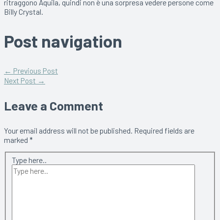
ritraggono Aquila, quindi non è una sorpresa vedere persone come
Billy Crystal.
Post navigation
←
Previous Post
Next Post
→
Leave a Comment
Your email address will not be published.
Required fields are
marked
*
Type here..