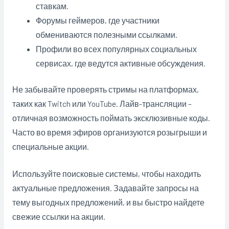
ставкам.
Форумы геймеров, где участники
обмениваются полезными ссылками.
Профили во всех популярных социальных
сервисах, где ведутся активные обсуждения.
Не забывайте проверять стримы на платформах,
таких как Twitch или YouTube. Лайв-трансляции –
отличная возможность поймать эксклюзивные коды.
Часто во время эфиров организуются розыгрыши и
специальные акции.
Используйте поисковые системы, чтобы находить
актуальные предложения. Задавайте запросы на
тему выгодных предложений, и вы быстро найдете
свежие ссылки на акции.