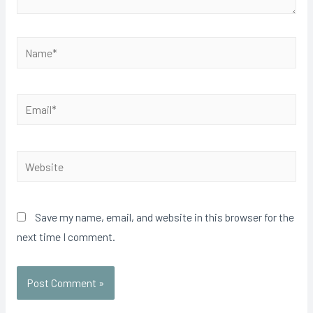
Name*
Email*
Website
Save my name, email, and website in this browser for the
next time I comment.