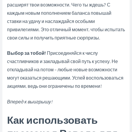
расширят твои возможности. Чего ты ждешь? С
каждым новым пополнением баланса повышай
ставки на удачу и наслаждайся особыми
привилегиями. Это отличный момент, чтобы испытать
свои силы и получить приятные сюрпризы.
Выбор за тобой!
Присоединяйся к числу
счастливчиков и закладывай свой путь к успеху. Не
откладывай на потом – любые новые возможности
могут оказаться решающими. Успей воспользоваться
акциями, ведь они ограничены по времени!
Вперед к выигрышу!
Как использовать